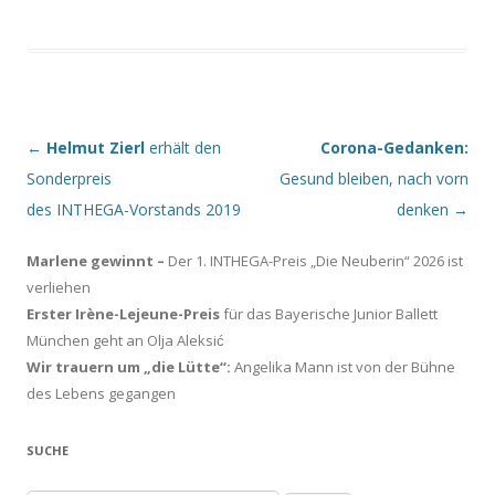
←
Helmut Zierl
erhält den
Corona-Gedanken:
Beitragsnavigation
Sonderpreis
Gesund bleiben, nach vorn
des INTHEGA-Vorstands 2019
denken
→
Marlene gewinnt –
Der 1. INTHEGA-Preis „Die Neuberin“ 2026 ist
verliehen
Erster Irène-Lejeune-Preis
für das Bayerische Junior Ballett
München geht an Olja Aleksić
Wir trauern um „die Lütte“:
Angelika Mann ist von der Bühne
des Lebens gegangen
SUCHE