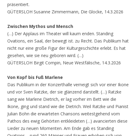
präsentiert.
GÜTERSLOH Susanne Zimmermann, Die Glocke, 14.3.2026
Zwischen Mythos und Mensch
(…) Der Applaus im Theater will kaum enden. Standing
Ovations, ein Saal, der bewegt ist. zu Recht. Das Publikum hat
nicht nur eine große Figur der Kulturgeschichte erlebt. Es hat
gesehen, wie sie neu geboren wird. (…)
GÜTERSLOH Birgit Compin, Neue Westfälische, 14.3.2026
Von Kopf bis Fuß Marlene
Das Publikum in der Konzerthalle verneigt sich vor einer Ikone
und vor Sven Ratzke, der sie glänzend darstellt. (…) Ratzke
sang wie Marlene Dietrich, er lag vorher im Bett wie die
Ikone, ging und stand wie die Dietrich. Weil Ratzke und Pianist
Julian Bohn die erwarteten Chansons weitestgehend vom
Pathos des ewig Gehörten entkleideten (…) avancierten diese
Lieder zu neuen Momenten. Am Ende gab es Standing
Ovations – rund 260 Männer und Frauen erhoben sich von