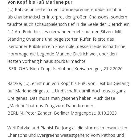
Von Kopf bis Fuß Marlene pur
(…) Ratzke brillierte in der Tourneepremiere dabei nicht nur
als charismatischer Interpret der großen Chansons, sondern
tauchte auch schauspielerisch tief in die Seele der Dietrich ein.
(…) Am Ende hielt es niemanden mehr auf den Sitzen. Mit
Standing Ovations und begeisterten Rufen feierte das
Iserlohner Publikum ein Ensemble, dessen leidenschaftliche
Hommage die Legende Marlene Dietrich weit über den
letzten Vorhang hinaus spürbar machte.
ISERLOHN Nina Tripp, Iserlohner Kreisanzeiger, 21.2.2026
Ratzke, (…), er ist nun von Kopf bis Fuß, von Text bis Gesang
auf Marlene eingestellt. Und schafft damit doch etwas ganz
Ureigenes. Das muss man gesehen haben. Auch diese
„Marlene“ hat das Zeug zum Dauerbrenner.
BERLIN, Peter Zander, Berliner Morgenpost, 8.10.2023.
Weil Ratzke und Pianist De Jong all die stürmisch erwarteten
Chansons und Evergreens weitestgehend vom Pathos und