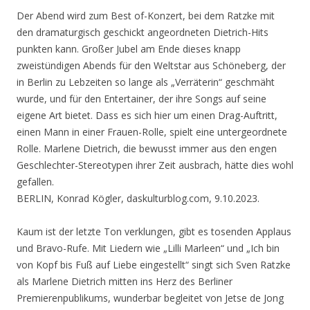
Der Abend wird zum Best of-Konzert, bei dem Ratzke mit
den dramaturgisch geschickt angeordneten Dietrich-Hits
punkten kann. Großer Jubel am Ende dieses knapp
zweistündigen Abends für den Weltstar aus Schöneberg, der
in Berlin zu Lebzeiten so lange als „Verräterin“ geschmäht
wurde, und für den Entertainer, der ihre Songs auf seine
eigene Art bietet. Dass es sich hier um einen Drag-Auftritt,
einen Mann in einer Frauen-Rolle, spielt eine untergeordnete
Rolle. Marlene Dietrich, die bewusst immer aus den engen
Geschlechter-Stereotypen ihrer Zeit ausbrach, hätte dies wohl
gefallen.
BERLIN, Konrad Kögler, daskulturblog.com, 9.10.2023.
Kaum ist der letzte Ton verklungen, gibt es tosenden Applaus
und Bravo-Rufe. Mit Liedern wie „Lilli Marleen“ und „Ich bin
von Kopf bis Fuß auf Liebe eingestellt“ singt sich Sven Ratzke
als Marlene Dietrich mitten ins Herz des Berliner
Premierenpublikums, wunderbar begleitet von Jetse de Jong