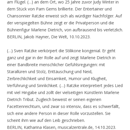
am Flügel. (…) an dem Ort, wo 25 Jahre zuvor Judy Winter in
dem Stück von Pam Gems brillierte. Der Entertainer und
Chansonnier Ratzke erweist sich als würdiger Nachfolger. Auf
der verspiegelten Bühne zeigt er die Privatperson und die
Bühnenfigur Marlene Dietrich, von aufbrausend bis verletzlich.
BERLIN, Jakob Hayner, Die Welt, 10.10.2023.
(…) Sven Ratzke verkörpert die Stilikone kongenial. Er geht
ganz und gar in der Rolle auf und zeigt Marlene Dietrich in
einer Bandbreite menschlicher Gefühlsregungen: mit
Starallüren und Stolz, Enttäuschung und Neid,
Zerbrechlichkeit und Einsamkeit, Humor und Klugheit,
Verführung und Sinnlichkeit. (…) Ratzke interpretiert jedes Lied
mit viel Hingabe und zollt der vielseitigen Künstlerin Marlene
Dietrich Tribut. Zugleich beweist er seinen eigenen
Facettenreichtum, und zwar so intensiv, dass es schwerfällt,
sich eine andere Person in dieser Rolle vorzustellen. Sie
scheint ihm wie auf den Leib geschrieben.
BERLIN, Katharina Klasen, musicalzentrale.de, 14.10.2023.