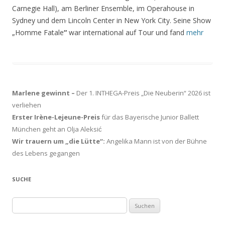
Carnegie Hall), am Berliner Ensemble, im Operahouse in
Sydney und dem Lincoln Center in New York City. Seine Show
„Homme Fatale
“
war international auf Tour und fand
mehr
Marlene gewinnt –
Der 1. INTHEGA-Preis „Die Neuberin“ 2026 ist
verliehen
Erster Irène-Lejeune-Preis
für das Bayerische Junior Ballett
München geht an Olja Aleksić
Wir trauern um „die Lütte“:
Angelika Mann ist von der Bühne
des Lebens gegangen
SUCHE
Suchen
nach: