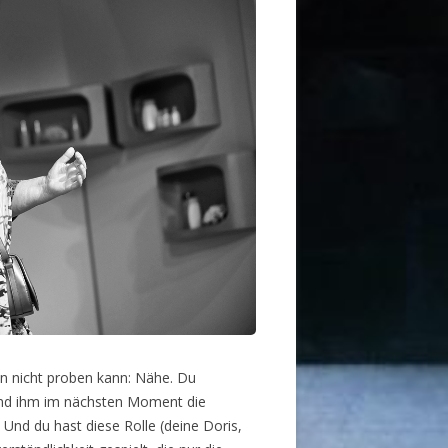
n nicht proben kann: Nähe. Du
 und ihm im nächsten Moment die
Und du hast diese Rolle (deine Doris,