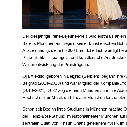
Der diesjährige Irène-Lejeune-Preis wird erstmals an ein
Balletts München am Beginn seiner künstlerischen Bühne
Auszeichnung, die mit 5.000 Euro dotiert ist, würdigt her
Persönlichkeit, Teamgeist und künstlerische Ausdruckskra
Weiterentwicklung der Preisträgerin.
Olja Aleksić, geboren in Belgrad (Serbien), begann ihre 
Belgrad (2014–2018) und war Mitglied der Kompanie „You
(2019–2021). 2022 zog sie nach München, um ihre Ausbi
Hochschule für Musik und Theater München fortzusetzen
Schon seit Beginn ihres Studiums in München machte Olj
der Heinz-Bosl-Stiftung im Nationaltheater München au
zentralen Duett von Kinsun Chans gefeiertem «JIT», im Fo