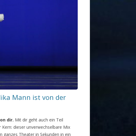
ika Mann ist von der
on dir.
Mit dir geht auch ein Teil
r Kern: dieser unverwechselbare Mix
n ganzes Theater in Sekunden in ein