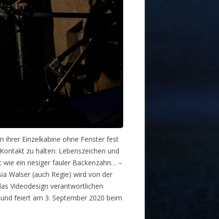
n ihrer Einzelkabine ohne Fenster fest
 Kontakt zu halten: Lebenszeichen und
 wie ein riesiger fauler Backenzahn… –
ia Walser (auch Regie) wird von der
das Videodesign verantwortlichen
nd feiert am 3. September 2020 beim