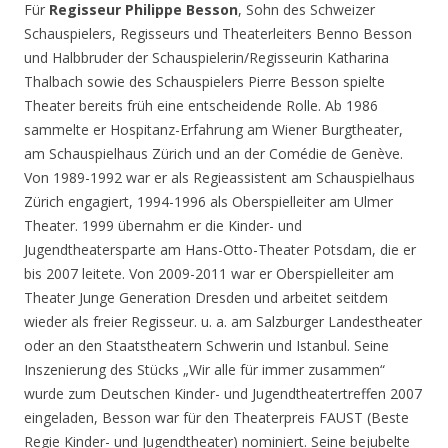
Für
Regisseur Philippe Besson
, Sohn des Schweizer
Schauspielers, Regisseurs und Theaterleiters Benno Besson
und Halbbruder der Schauspielerin/Regisseurin Katharina
Thalbach sowie des Schauspielers Pierre Besson spielte
Theater bereits früh eine entscheidende Rolle. Ab 1986
sammelte er Hospitanz-Erfahrung am Wiener Burgtheater,
am Schauspielhaus Zürich und an der Comédie de Genève.
Von 1989-1992 war er als Regieassistent am Schauspielhaus
Zürich engagiert, 1994-1996 als Oberspielleiter am Ulmer
Theater. 1999 übernahm er die Kinder- und
Jugendtheatersparte am Hans-Otto-Theater Potsdam, die er
bis 2007 leitete. Von 2009-2011 war er Oberspielleiter am
Theater Junge Generation Dresden und arbeitet seitdem
wieder als freier Regisseur. u. a. am Salzburger Landestheater
oder an den Staatstheatern Schwerin und Istanbul. Seine
Inszenierung des Stücks „Wir alle für immer zusammen“
wurde zum Deutschen Kinder- und Jugendtheatertreffen 2007
eingeladen, Besson war für den Theaterpreis FAUST (Beste
Regie Kinder- und Jugendtheater) nominiert. Seine bejubelte