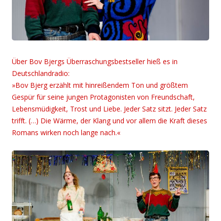
Über Bov Bjergs Überraschungsbestseller hieß es in
Deutschlandradio:
»Bov Bjerg erzählt mit hinreißendem Ton und größtem
Gespür für seine jungen Protagonisten von Freundschaft,
Lebensmüdigkeit, Trost und Liebe.
Jeder Satz sitzt. Jeder Satz
trifft. (…)
Die Wärme, der Klang und vor allem die Kraft dieses
Romans wirken noch lange nach.«