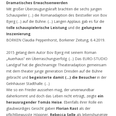
Dramatisches Erwachsenwerden
Mit großer Überzeugungskraft brachten die sechs jungen
Schauspieler (…) die Romanadaption des Bestseller von Bov
Bjerg (…) auf die Bühne. (…) Langen Applaus gab es für die
tolle schauspielerische Leistung
und die
gelungene
Inszenierung
.
BORKEN Claudia Peppenhorst, Borkener Zeitung, 6.4.2019.
2015 gelang dem Autor Bov Bjerg mit seinem Roman
„Auerhaus“ ein Überraschungserfolg. (…) Das EURO-STUDIO
Landgraf hat die gleichnamige Theateradaption gemeinsam
mit dem theater junge generation Dresden auf die Bühne
gebracht und
begeisterte damit (…) die Besucher
in der
Gelnhäuser Stadthalle. (…)
Wie so ein Frieder aussehen mag, der unverwundbar
daherkommt und doch das Leben nicht erträgt, zeigte
ein
herausragender Tomás Heise
. Ebenfalls ihrer Rolle ein
glaubwürdiges Gesicht gaben
Florian Rast
als der
pflichtbewusste Höppner,
Rebecca Selle
als lebenshungrige