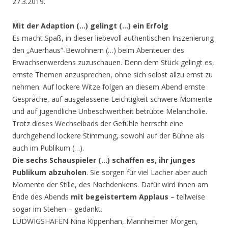
27.3.2019.
Mit der Adaption (…) gelingt (…) ein Erfolg
Es macht Spaß, in dieser liebevoll authentischen Inszenierung
den „Auerhaus“-Bewohnern (…) beim Abenteuer des
Erwachsenwerdens zuzuschauen. Denn dem Stück gelingt es,
ernste Themen anzusprechen, ohne sich selbst allzu ernst zu
nehmen. Auf lockere Witze folgen an diesem Abend ernste
Gespräche, auf ausgelassene Leichtigkeit schwere Momente
und auf jugendliche Unbeschwertheit betrübte Melancholie.
Trotz dieses Wechselbads der Gefühle herrscht eine
durchgehend lockere Stimmung, sowohl auf der Bühne als
auch im Publikum (…).
Die sechs Schauspieler (…) schaffen es, ihr junges
Publikum abzuholen
. Sie sorgen für viel Lacher aber auch
Momente der Stille, des Nachdenkens. Dafür wird ihnen am
Ende des Abends
mit begeistertem Applaus
– teilweise
sogar im Stehen – gedankt.
LUDWIGSHAFEN Nina Kippenhan, Mannheimer Morgen,