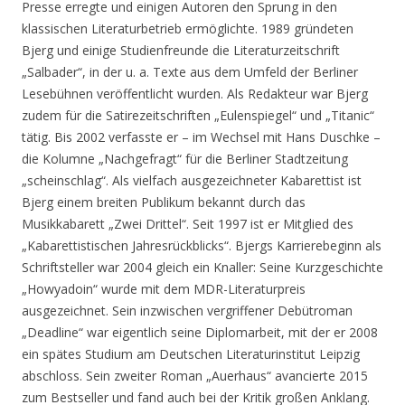
Presse erregte und einigen Autoren den Sprung in den
klassischen Literaturbetrieb ermöglichte. 1989 gründeten
Bjerg und einige Studienfreunde die Literaturzeitschrift
„Salbader“, in der u. a. Texte aus dem Umfeld der Berliner
Lesebühnen veröffentlicht wurden. Als Redakteur war Bjerg
zudem für die Satirezeitschriften „Eulenspiegel“ und „Titanic“
tätig. Bis 2002 verfasste er – im Wechsel mit Hans Duschke –
die Kolumne „Nachgefragt“ für die Berliner Stadtzeitung
„scheinschlag“. Als vielfach ausgezeichneter Kabarettist ist
Bjerg einem breiten Publikum bekannt durch das
Musikkabarett „Zwei Drittel“. Seit 1997 ist er Mitglied des
„Kabarettistischen Jahresrückblicks“. Bjergs Karrierebeginn als
Schriftsteller war 2004 gleich ein Knaller: Seine Kurzgeschichte
„Howyadoin“ wurde mit dem MDR-Literaturpreis
ausgezeichnet. Sein inzwischen vergriffener Debütroman
„Deadline“ war eigentlich seine Diplomarbeit, mit der er 2008
ein spätes Studium am Deutschen Literaturinstitut Leipzig
abschloss. Sein zweiter Roman „Auerhaus“ avancierte 2015
zum Bestseller und fand auch bei der Kritik großen Anklang.