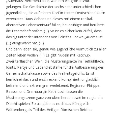
„Auerhaus“ veröffentlichte, war ihm ein großer Wurf
gelungen. Die Geschichte der sechs sehr unterschiedlichen
Jugendlichen, die auf einem Dorf in Hinter-Deutschland in ein
verwaistes Haus ziehen und dieses mit einem radikal-
alternativen Lebensentwurf füllen, beunruhigte und berührte
die Leserschaft sofort. (…) So ist es sicher kein Zufall, dass
das tjg unter der Intendanz von Felicitas Loewe „Auerhaus“
(…) ausgewählt hat. (…)
Und dann leben sie, genau wie Jugendliche vermutlich zu allen
Zeiten leben wollen. (…) Es gibt Nudeln mit Ketchup,
Zweiliterflaschen Wein, die Musterungsakte im Tiefkühlfach,
Joints, Partys und Ladendiebstähle für die Aufbesserung der
Gemeinschaftskasse sowie des Freiheitsgefühls. Es ist
herrlich einfach und erschreckend kompliziert, unglaublich
befreiend und extrem grenzverletzend. Regisseur Philippe
Besson und Dramaturgin Kathi Loch lassen die
Musterungsszene ganz von oben herab sowie im regionalen
Dialekt spielen. So als gäbe es noch das Königreich
Wüttemberg als Teil des Heiligen Römischen Reiches