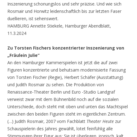
Inszenierung schonungslos und sehr präzise. Und wie sich
Rosmair und Horwitz leidenschaftlich bis zur letzten Faser
duellieren, ist sehenswert.
HAMBURG Annette Stiekele, Hamburger Abendblatt,
11.3.2024
Zu Torsten Fischers konzentrierter Inszenierung von
„Fräulein Julie“
An den Hamburger Kammerspielen ist jetzt die auf zwei
Figuren konzentrierte und behutsam modernisierte Fassung
von Torsten Fischer (Regie), Herbert Schäfer (Ausstattung)
und Judith Rosmair zu sehen. Die Produktion von
Renaissance-Theater Berlin und Euro -Studio Landgraf
verweist zwar mit dem Bühnenbild noch auf die sozialen
Unterschiede, doch steht mit oben und unten das Machtspiel
zwischen den beiden Figuren steht im eigentlichen Zentrum.
(…) Judith Rosmair, 2007 vom Fachblatt
Theater Heute
zur
Schauspielerin des Jahres gewählt, lotet feinfühlig alle
Stimmungen ihrer Figur aus: Sie ist überlegen, ironisch, kalt,