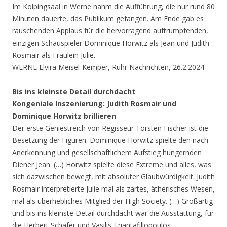
Im Kolpingsaal in Werne nahm die Aufführung, die nur rund 80
Minuten dauerte, das Publikum gefangen. Am Ende gab es
rauschenden Applaus für die hervorragend auftrumpfenden,
einzigen Schauspieler Dominique Horwitz als Jean und Judith
Rosmair als Fräulein Julie.
WERNE Elvira Meisel-Kemper, Ruhr Nachrichten, 26.2.2024
Bis ins kleinste Detail durchdacht
Kongeniale Inszenierung: Judith Rosmair und
Dominique Horwitz brillieren
Der erste Geniestreich von Regisseur Torsten Fischer ist die
Besetzung der Figuren. Dominique Horwitz spielte den nach
Anerkennung und gesellschaftlichem Aufstieg hungernden
Diener Jean. (…) Horwitz spielte diese Extreme und alles, was
sich dazwischen bewegt, mit absoluter Glaubwürdigkeit. Judith
Rosmair interpretierte Julie mal als zartes, ätherisches Wesen,
mal als überhebliches Mitglied der High Society. (…) Großartig
und bis ins kleinste Detail durchdacht war die Ausstattung, für
die Herbert Schäfer und Vasilis Triantafillopoulos