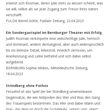
erweist sich Rosmair, deren Julie stets zu wissen scheint, was
sie will, selbst als sie Jean Zugang zum Tresor ihres Vaters
verschafft.
FULDA Bernd Götte, Fuldaer Zeitung, 22.04.2023
Ein Sondergastspiel im Bernburger Theater mit Erfolg
Judith Rosmair verkörperte eine vielschichtige Julie, herrisch
und dominant, andere demütigend, aber auch widersprüchlich
bis ins kleinste Detail, liebestoll, innerlich zerrissen, um
Anerkennung und Liebe bettelnd und sich dabei selbst
aufgebend.
BERNBURG Sophia Möbes, Mitteldeutsche Zeitung,
18.04.2023
Strindberg ohne Pathos
Fesselnd ist das Spiel der bei Strindberg unvereinbaren
Gegensätze, die wie Antipoden des Wer und Was den Gang
des Trauerspiels bestimmen. Das Wer sind dabei Mann und
Frau, das Was ist durch die Sozialskala „unten“ und „oben“