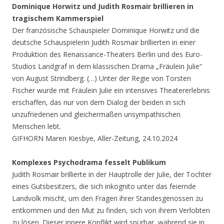
Dominique Horwitz und Judith Rosmair brillieren in
tragischem Kammerspiel
Der französische Schauspieler Dominique Horwitz und die
deutsche Schauspielerin Judith Rosmair brillierten in einer
Produktion des Renaissance-Theaters Berlin und des Euro-
Studios Landgraf in dem klassischen Drama „Fräulein Julie“
von August Strindberg. (…) Unter der Regie von Torsten
Fischer wurde mit Fräulein Julie ein intensives Theatererlebnis
erschaffen, das nur von dem Dialog der beiden in sich
unzufriedenen und gleichermaßen unsympathischen
Menschen lebt.
GIFHORN Maren Kiesbye, Aller-Zeitung, 24.10.2024
Komplexes Psychodrama fesselt Publikum
Judith Rosmair brillierte in der Hauptrolle der Julie, der Tochter
eines Gutsbesitzers, die sich inkognito unter das feiernde
Landvolk mischt, um den Fragen ihrer Standesgenossen zu
entkommen und den Mut zu finden, sich von ihrem Verlobten
zu lösen. Dieser innere Konflikt wird spürbar, während sie in