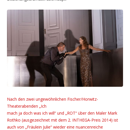
Nach den zwei ungewöhnlichen Fischer/Horwitz-
Theaterabenden „Ich
mach ja doch was ich will“ und „ROT“ über den Maler Mark
Rothko (ausgezeichnet
mit dem 2. INTHEGA-Preis 2014) ist
auch von „Fräulein Julie“ wieder eine nuancenreiche