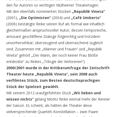
den für Autoren so wichtigen Mülheimer Theatertagen.
Mit den ebenfalls nominierten Stücken
„Republik Vineta“
(2001),
„Die Optimisten“
(2004) und
„Café Umberto“
(2006) bestätigte Rinke seinen Ruf als formal wie inhaltlich
gleichermaßen anspruchsvoller Autor, dessen temporeiche,
amüsant geschliffene Dialoge folgerichtig und trotzdem
unvorhersehbar, überzeugend und überraschend zugleich
sind. Zusammen mit „Männer und Frauen“ und „Republik
Vineta“ gehört „Der Mann, der noch keiner Frau Blöße
entdeckte“ zu Rinkes „Trilogie der Verlorenen“)
2000/2001 wurde in der Kritikerumfrage der Zeitschrift
Theater heute „Republik Vineta“, sein 2008 auch
verfilmtes Stück, zum Besten deutschsprachigen
Stück der Spielzeit gewählt.
Mit seinem 2012 uraufgeführten Stück
„Wir lieben und
wissen nichts“
gelang Moritz Rinke einmal mehr der Renner
der Saison. Es scheint, als hätten die Theater diese
vielversprechende Quartett-Konstellation – zwei Paare