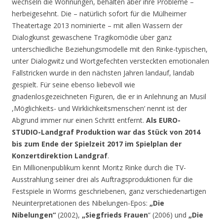
wechseln die Wohnungen, behalten aber ihre Probleme –
herbeigesehnt. Die – natürlich sofort für die Mülheimer
Theatertage 2013 nominierte – mit allen Wassern der
Dialogkunst gewaschene Tragikomödie über ganz
unterschiedliche Beziehungsmodelle mit den Rinke-typischen,
unter Dialogwitz und Wortgefechten versteckten emotionalen
Fallstricken wurde in den nächsten Jahren landauf, landab
gespielt. Für seine ebenso liebevoll wie
gnadenlosgezeichneten Figuren, die er in Anlehnung an Musil
,Möglichkeits- und Wirklichkeitsmenschen‘ nennt ist der
Abgrund immer nur einen Schritt entfernt.
Als EURO-
STUDIO-Landgraf Produktion war das Stück von 2014
bis zum Ende der Spielzeit 2017 im Spielplan der
Konzertdirektion Landgraf
.
Ein Millionenpublikum kennt Moritz Rinke durch die TV-
Ausstrahlung seiner drei als Auftragsproduktionen für die
Festspiele in Worms geschriebenen, ganz verschiedenartigen
Neuinterpretationen des Nibelungen-Epos:
„Die
Nibelungen“
(2002),
„Siegfrieds Frauen
“ (2006) und
„Die