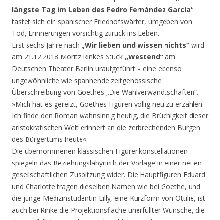
längste Tag im Leben des Pedro Fernández García“
tastet sich ein spanischer Friedhofswärter, umgeben von
Tod, Erinnerungen vorsichtig zurück ins Leben.
Erst sechs Jahre nach
„Wir lieben und wissen nichts“
wird
am 21.12.2018 Moritz Rinkes Stück
„Westend“
am
Deutschen Theater Berlin uraufgeführt – eine ebenso
ungewöhnliche wie spannende zeitgenössische
Überschreibung von Goethes „Die Wahlverwandtschaften“.
»Mich hat es gereizt, Goethes Figuren völlig neu zu erzählen.
Ich finde den Roman wahnsinnig heutig, die Brüchigkeit dieser
aristokratischen Welt erinnert an die zerbrechenden Burgen
des Bürgertums heute«.
Die übernommenen klassischen Figurenkonstellationen
spiegeln das Beziehungslabyrinth der Vorlage in einer neuen
gesellschaftlichen Zuspitzung wider. Die Hauptfiguren Eduard
und Charlotte tragen dieselben Namen wie bei Goethe, und
die junge Medizinstudentin Lilly, eine Kurzform von Ottilie, ist
auch bei Rinke die Projektionsfläche unerfüllter Wünsche, die