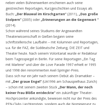
neben vielen Bühnenwerken erschienen auch seine
geistreichen Reportagen, Kurzgeschichten und Essays als
Buch
: „Der Blauwal im Kirschgarten“
(2011),
„Das große
Stolpern“
(2005) oder
„Erinnerungen an die Gegenwart “
(2014).
Schon während seines Studiums der Angewandten
Theaterwissenschaft in Gießen begann seine
schriftstellerische Laufbahn – mit Kolumnen und Reportagen,
u.a. für die FAZ, die Süddeutsche Zeitung, DIE ZEIT und
Theater heute. Nach seinem Volontariat wurde er Redakteur
beim Tagesspiegel in Berlin. Für seine Reportagen „Ein Tag
mit Marlene“ und über die Love Parade 1997 erhielt er 1995
und 1998 den renommierten Axel-Springer-Preis.
Dass sich nur ein Jahr nach seinem Debüt als Dramatiker –
mit
„Der graue Engel“
(UA1996 am Schauspielhaus Zürich)
– schon mit seinem zweiten Stück
„Der Mann, der noch
keiner Frau Blöße entdeckte“
ein zukünftiger Theater-
Hochprozenter ankündigte, bewiesen nicht nur der Preis des
PEN-Clubs Liechtenstein, sondern auch die Nominierung zu