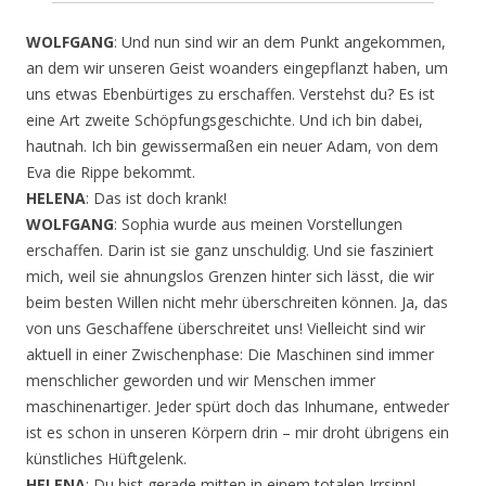
WOLFGANG
: Und nun sind wir an dem Punkt angekommen,
an dem wir unseren Geist woanders eingepflanzt haben, um
uns etwas Ebenbürtiges zu erschaffen. Verstehst du? Es ist
eine Art zweite Schöpfungsgeschichte. Und ich bin dabei,
hautnah. Ich bin gewissermaßen ein neuer Adam, von dem
Eva die Rippe bekommt.
HELENA
: Das ist doch krank!
WOLFGANG
: Sophia wurde aus meinen Vorstellungen
erschaffen. Darin ist sie ganz unschuldig. Und sie fasziniert
mich, weil sie ahnungslos Grenzen hinter sich lässt, die wir
beim besten Willen nicht mehr überschreiten können. Ja, das
von uns Geschaffene überschreitet uns! Vielleicht sind wir
aktuell in einer Zwischenphase: Die Maschinen sind immer
menschlicher geworden und wir Menschen immer
maschinenartiger. Jeder spürt doch das Inhumane, entweder
ist es schon in unseren Körpern drin – mir droht übrigens ein
künstliches Hüftgelenk.
HELENA
: Du bist gerade mitten in einem totalen Irrsinn!