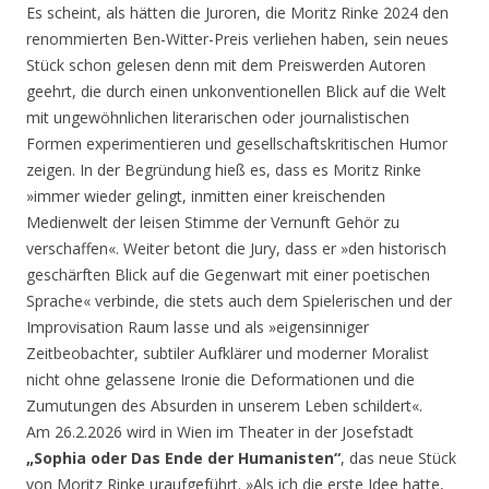
Es scheint, als hätten die Juroren, die Moritz Rinke 2024 den
renommierten Ben-Witter-Preis verliehen haben, sein neues
Stück schon gelesen denn mit dem Preiswerden Autoren
geehrt, die durch einen unkonventionellen Blick auf die Welt
mit ungewöhnlichen literarischen oder journalistischen
Formen experimentieren und gesellschaftskritischen Humor
zeigen. In der Begründung hieß es, dass es Moritz Rinke
»immer wieder gelingt, inmitten einer kreischenden
Medienwelt der leisen Stimme der Vernunft Gehör zu
verschaffen«. Weiter betont die Jury, dass er »den historisch
geschärften Blick auf die Gegenwart mit einer poetischen
Sprache« verbinde, die stets auch dem Spielerischen und der
Improvisation Raum lasse und als »eigensinniger
Zeitbeobachter, subtiler Aufklärer und moderner Moralist
nicht ohne gelassene Ironie die Deformationen und die
Zumutungen des Absurden in unserem Leben schildert«.
Am 26.2.2026 wird in Wien im Theater in der Josefstadt
„Sophia oder Das Ende der Humanisten“
, das neue Stück
von Moritz Rinke uraufgeführt. »Als ich die erste Idee hatte,