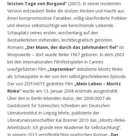
letzten Tage von Burgund“
(2007). In seiner modernen
Version entzaubert Rinke die stolzen Recken und macht aus
ihnen kompromisslose Fanatiker, völlig überforderte Politiker
und ebenso selbstsüchtige wie berechnende Liebende.
Schauplatz seines ersten, wochenlang auf den
Bestsellerlisten stehenden, leichtbiografisch getönten
Romans
„Der Mann, der durch das Jahrhundert fiel“
ist
Worpswede – dort wurde Rinke 1967 geboren. In dem 2003
bei den Internationalen Filmfestspielen in Cannes
uraufgeführten Film
„September“
debütierte Moritz Rinke
als Schauspieler in der von ihm selbstgeschriebenen Episode.
Der von ZDF/ARTE gedrehte Film
„Mein Leben – Moritz
Rinke“
wurde am 13. Januar 2008 erstmals ausgestrahlt.
Über den in Berlin lebenden Autor, der 2006/2007 als
Gastdozent für Szenisches Schreiben am Deutschen
Literaturinstitut in Leipzig lehrte, publizierte der
Literaturwissenschaftler Kai Bremer 2010 das „Moritz-Rinke-
Arbeitsbuch: Ich gründe eine Akademie für Selbstachtung“.
In seinem 2015 veröffentlichten poetischen Roman
„Der