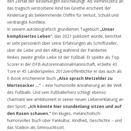
den Zerfall der Beziehungen beschleunigt. Als Reminiszenz an
das tragisch verstorbene Kind bei Goethe erscheint der
Kindersarg als beklemmende Chiffre für Verlust, Schuld und
verdrängte Konflikte.
In seinem autobiografisch grundierten Tagebuch
„Unser
kompliziertes Leben“
, das 2021 publiziert wurde, berichtet
er sehr persönlich über seine Erfahrungen als Schriftsteller,
über die Liebe und den Alltag während der Pandemie.
Rinkes zweite große Liebe ist der Fußball. Er spielte als Top-
Scorer in der DFB-Autorennationalmannschaft, erzielte 43
Tore in 45 Länderspielen. 2012veröffentlichte er das auch als
E-Book erschienene Buch
„Also sprach Metzelder zu
Mertesacker …“
– eine humorvolle Annäherung an die Welt
des Fußballs. Und sein Fußballerherz schlägt ebenso
charmant wie ambitioniert in seiner neuen Liebeserklärung an
den Sport
: „Ich könnte hier stundenlang sitzen und auf
den Rasen schauen.“
Ein kluges, melancholisch-
humorvolles Buch über Fankultur, Kindheit, Geschichte – und
das Stadion als Sehnsuchtsort.