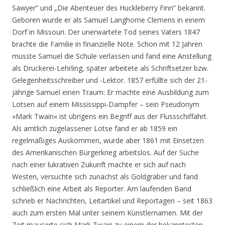
Sawyer“ und „Die Abenteuer des Huckleberry Finn“ bekannt.
Geboren wurde er als Samuel Langhorne Clemens in einem
Dorf in Missouri. Der unerwartete Tod seines Vaters 1847
brachte die Familie in finanzielle Nöte. Schon mit 12 Jahren
musste Samuel die Schule verlassen und fand eine Anstellung
als Druckerei-Lehrling, später arbeitete als Schriftsetzer bzw.
Gelegenheitsschreiber und -Lektor. 1857 erfüllte sich der 21-
jährige Samuel einen Traum: Er machte eine Ausbildung zum
Lotsen auf einem Mississippi-Dampfer – sein Pseudonym
»Mark Twain« ist übrigens ein Begriff aus der Flussschiffahrt.
Als amtlich zugelassener Lotse fand er ab 1859 ein
regelmäßiges Auskommen, wurde aber 1861 mit Einsetzen
des Amerikanischen Bürgerkrieg arbeitslos. Auf der Suche
nach einer lukrativen Zukunft machte er sich auf nach
Westen, versuchte sich zunächst als Goldgräber und fand
schließlich eine Arbeit als Reporter. Am laufenden Band
schrieb er Nachrichten, Leitartikel und Reportagen – seit 1863
auch zum ersten Mal unter seinem Künstlernamen. Mit der
Zeit mauserte sich Mark Twain zu einem der bekanntesten