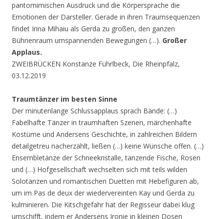
pantomimischen Ausdruck und die Körpersprache die
Emotionen der Darsteller. Gerade in ihren Traumsequenzen
findet Irina Mihaiu als Gerda zu großen, den ganzen
Bühnenraum umspannenden Bewegungen (…).
Großer
Applaus.
ZWEIBRÜCKEN Konstanze Führlbeck, Die Rheinpfalz,
03.12.2019
Traumtänzer im besten Sinne
Der minutenlange Schlussapplaus sprach Bände: (…)
Fabelhafte Tänzer in traumhaften Szenen, märchenhafte
Kostüme und Andersens Geschichte, in zahlreichen Bildern
detailgetreu nacherzählt, ließen (…) keine Wünsche offen. (…)
Ensembletänze der Schneekristalle, tanzende Fische, Rosen
und (…) Hofgesellschaft wechselten sich mit teils wilden
Solotänzen und romantischen Duetten mit Hebefiguren ab,
um im Pas de deux der wiedervereinten Kay und Gerda zu
kulminieren. Die Kitschgefahr hat der Regisseur dabei klug
umschifft, indem er Andersens Ironie in kleinen Dosen