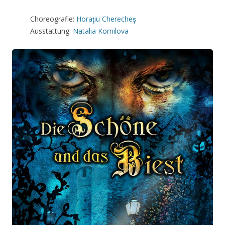
Choreografie:
Horaţiu Cherecheş
Ausstattung:
Natalia Kornilova