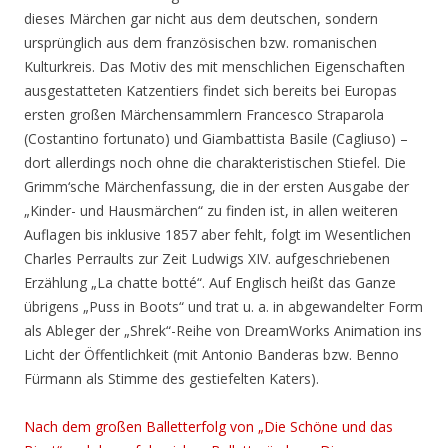
dieses Märchen gar nicht aus dem deutschen, sondern
ursprünglich aus dem französischen bzw. romanischen
Kulturkreis. Das Motiv des mit menschlichen Eigenschaften
ausgestatteten Katzentiers findet sich bereits bei Europas
ersten großen Märchensammlern Francesco Straparola
(Costantino fortunato) und Giambattista Basile (Cagliuso) –
dort allerdings noch ohne die charakteristischen Stiefel. Die
Grimm‘sche Märchenfassung, die in der ersten Ausgabe der
„Kinder- und Hausmärchen“ zu finden ist, in allen weiteren
Auflagen bis inklusive 1857 aber fehlt, folgt im Wesentlichen
Charles Perraults zur Zeit Ludwigs XIV. aufgeschriebenen
Erzählung „La chatte botté“. Auf Englisch heißt das Ganze
übrigens „Puss in Boots“ und trat u. a. in abgewandelter Form
als Ableger der „Shrek“-Reihe von DreamWorks Animation ins
Licht der Öffentlichkeit (mit Antonio Banderas bzw. Benno
Fürmann als Stimme des gestiefelten Katers).
Nach dem großen Balletterfolg von „Die Schöne und das