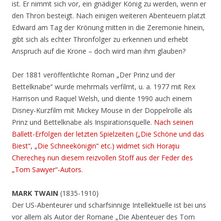
ist. Er nimmt sich vor, ein gnädiger König zu werden, wenn er
den Thron besteigt. Nach einigen weiteren Abenteuern platzt
Edward am Tag der Krönung mitten in die Zeremonie hinein,
gibt sich als echter Thronfolger zu erkennen und erhebt
Anspruch auf die Krone – doch wird man ihm glauben?
Der 1881 veröffentlichte Roman „Der Prinz und der
Bettelknabe“ wurde mehrmals verfilmt, u. a. 1977 mit Rex
Harrison und Raquel Welsh, und diente 1990 auch einem
Disney-Kurzfilm mit Mickey Mouse in der Doppelrolle als
Prinz und Bettelknabe als Inspirationsquelle.
Nach seinen
Ballett-Erfolgen der letzten Spielzeiten („Die Schöne und das
Biest“, „Die Schneekönigin“ etc.) widmet sich Horaţiu
Cherecheş nun diesem reizvollen Stoff aus der Feder des
„Tom Sawyer“-Autors.
MARK TWAIN
(1835-1910)
Der US-Abenteurer und scharfsinnige Intellektuelle ist bei uns
vor allem als Autor der Romane „Die Abenteuer des Tom