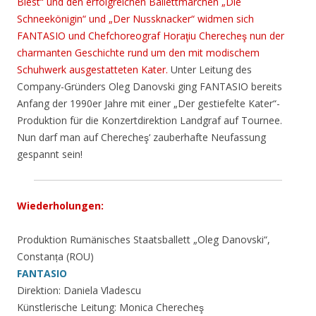
Biest“ und den erfolgreichen Ballettmärchen „Die
Schneekönigin“ und „Der Nussknacker“ widmen sich
FANTASIO und Chefchoreograf Horaţiu Cherecheş nun der
charmanten Geschichte rund um den mit modischem
Schuhwerk ausgestatteten Kater.
Unter Leitung des
Company-Gründers Oleg Danovski ging FANTASIO bereits
Anfang der 1990er Jahre mit einer „Der gestiefelte Kater“-
Produktion für die Konzertdirektion Landgraf auf Tournee.
Nun darf man auf Cherecheş‘ zauberhafte Neufassung
gespannt sein!
Wiederholungen:
Produktion Rumänisches Staatsballett „Oleg Danovski“,
Constanța (ROU)
FANTASIO
Direktion: Daniela Vladescu
Künstlerische Leitung: Monica Cherecheş