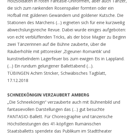
Holzsoldaten in roten Fantasie-Uniformen, aber auch Tänzer,
die sich zum rankenden Rosenspalier formten oder ein
Hofball mit güldenen Gewändern und goldener Kutsche. Die
Stationen des Märchens (…) eigneten sich für eine kurzweilig
abwechslungsreiche Revue. Dabei wurde einiges aufgeboten:
von echt verblüffenden Tricks, als der böse Magier zu Beginn
zwei Tänzerinnen auf die Bühne zauberte, über die
Räuberhöhle mit pittoresker ‚Zigeuner-Romantik‘ und
kunstnebelndem Lagerfeuer bis zum ewigen Eis in Lappland.
(…) Ein rundum gelungener Ballettabend (…).
TÜBINGEN Achim Stricker, Schwäbisches Tagblatt,
17.12.2018
SCHNEEKÖNIGIN VERZAUBERT AMBERG
„Die Schneekönigin“ verzauberte auch mit Bühnenbild und
fantasievollen Darstellungen das (…) gut besuchte
FANTASIO-Ballett. Für Choreographie und tänzerische
Höchstleistungen des 41-köpfigen Rumänischen
Staatsballetts spendete das Publikum im Stadttheater