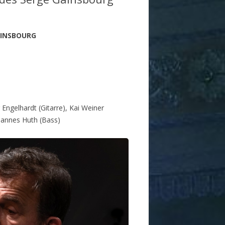
AINSBOURG
Engelhardt (Gitarre), Kai Weiner
ohannes Huth (Bass)