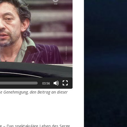
03:56
ie Genehmigung, den Beitrag an dieser
me – Das spektakuläre Leben des Serge