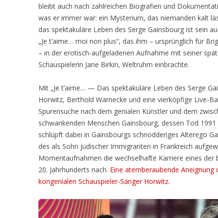
bleibt auch nach zahlreichen Biografien und Dokumentat
was er immer war: ein Mysterium, das niemanden kalt läs
das spektakuläre Leben des Serge Gainsbourg ist sein a
„Je t’aime… moi non plus“, das ihm – ursprünglich für Bri
– in der erotisch-aufgeladenen Aufnahme mit seiner spät
Schauspielerin Jane Birkin, Weltruhm einbrachte.
Mit „Je t’aime… — Das spektakuläre Leben des Serge Ga
Horwitz, Berthold Warnecke und eine vierköpfige Live-B
Spurensuche nach dem genialen Künstler und dem zwisch
schwankenden Menschen Gainsbourg, dessen Tod 1991 ei
schlüpft dabei in Gainsbourgs schnodderiges Alterego Gai
des als Sohn jüdischer Immigranten in Frankreich aufgew
Momentaufnahmen die wechselhafte Karriere eines der 
20. Jahrhunderts nach.
Eine atemberaubende Aneign
ung 
kongenialen Schauspieler-Sänger Horwitz.
Video-
Player