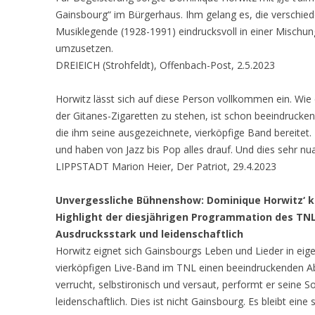
Gainsbourg“ im Bürgerhaus. Ihm gelang es, die verschie
Musiklegende (1928-1991) eindrucksvoll in einer Mischu
umzusetzen.
DREIEICH (Strohfeldt), Offenbach-Post, 2.5.2023
Horwitz lässt sich auf diese Person vollkommen ein. Wie 
der Gitanes-Zigaretten zu stehen, ist schon beeindrucke
die ihm seine ausgezeichnete, vierköpfige Band bereitet. D
und haben von Jazz bis Pop alles drauf. Und dies sehr nua
LIPPSTADT Marion Heier, Der Patriot, 29.4.2023
Unvergessliche Bühnenshow: Dominique Horwitz‘ kr
Highlight der diesjährigen Programmation des TN
Ausdrucksstark und leidenschaftlich
Horwitz eignet sich Gainsbourgs Leben und Lieder in eigenw
vierköpfigen Live-Band im TNL einen beeindruckenden A
verrucht, selbstironisch und versaut, performt er seine 
leidenschaftlich. Dies ist nicht Gainsbourg. Es bleibt eine