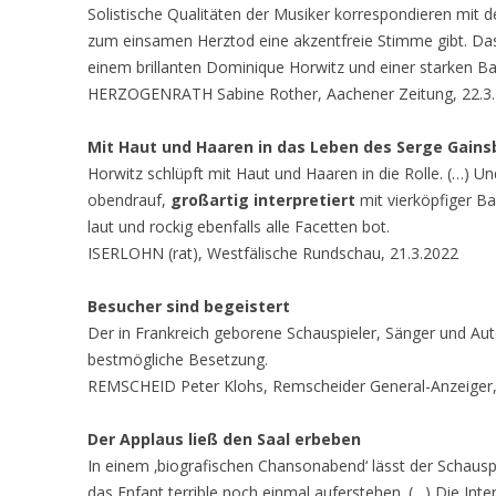
Solistische Qualitäten der Musiker korrespondieren mit 
zum einsamen Herztod eine akzentfreie Stimme gibt. Das
einem brillanten Dominique Horwitz und einer starken Ba
HERZOGENRATH Sabine Rother, Aachener Zeitung, 22.3
Mit Haut und Haaren in das Leben des Serge Gain
Horwitz schlüpft mit Haut und Haaren in die Rolle. (…) U
obendrauf,
großartig interpretiert
mit vierköpfiger Ban
laut und rockig ebenfalls alle Facetten bot.
ISERLOHN (rat), Westfälische Rundschau, 21.3.2022
Besucher sind begeistert
Der in Frankreich geborene Schauspieler, Sänger und Aut
bestmögliche Besetzung.
REMSCHEID Peter Klohs, Remscheider General-Anzeiger,
Der Applaus ließ den Saal erbeben
In einem ‚biografischen Chansonabend‘ lässt der Schaus
das Enfant terrible noch einmal auferstehen. (…) Die Int