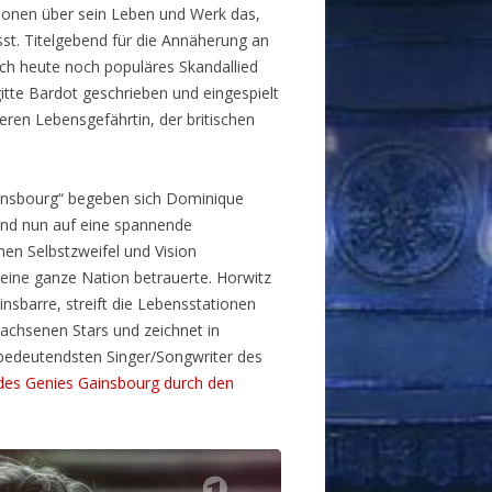
ionen über sein Leben und Werk das,
st. Titelgebend für die Annäherung an
uch heute noch populäres Skandallied
gitte Bardot geschrieben und eingespielt
eren Lebensgefährtin, der britischen
insbourg“ begeben sich Dominique
and nun auf eine spannende
en Selbstzweifel und Vision
ne ganze Nation betrauerte. Horwitz
nsbarre, streift die Lebensstationen
achsenen Stars und zeichnet in
bedeutendsten Singer/Songwriter des
des Genies Gainsbourg durch den