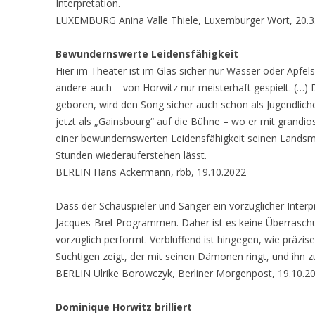
Interpretation.
LUXEMBURG Anina Valle Thiele, Luxemburger Wort, 20.3
Bewundernswerte Leidensfähigkeit
Hier im Theater ist im Glas sicher nur Wasser oder Apfelsa
andere auch – von Horwitz nur meisterhaft gespielt. (…) 
geboren, wird den Song sicher auch schon als Jugendli
jetzt als „Gainsbourg“ auf die Bühne – wo er mit grand
einer bewundernswerten Leidensfähigkeit seinen Landsm
Stunden wiederauferstehen lässt.
BERLIN Hans Ackermann, rbb, 19.10.2022
Dass der Schauspieler und Sänger ein vorzüglicher Interp
Jacques-Brel-Programmen. Daher ist es keine Überrasc
vorzüglich performt. Verblüffend ist hingegen, wie präzi
Süchtigen zeigt, der mit seinen Dämonen ringt, und ihn zug
BERLIN Ulrike Borowczyk, Berliner Morgenpost, 19.10.2
Dominique Horwitz brilliert