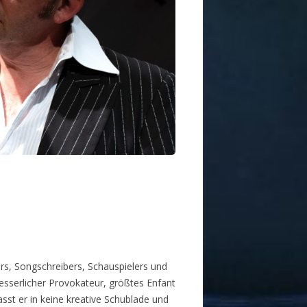
rs, Songschreibers, Schauspielers und
sserlicher Provokateur, größtes Enfant
asst er in keine kreative Schublade und