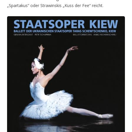
„Spartakus“ oder Strawinskis „Kuss der Fee“ reicht.