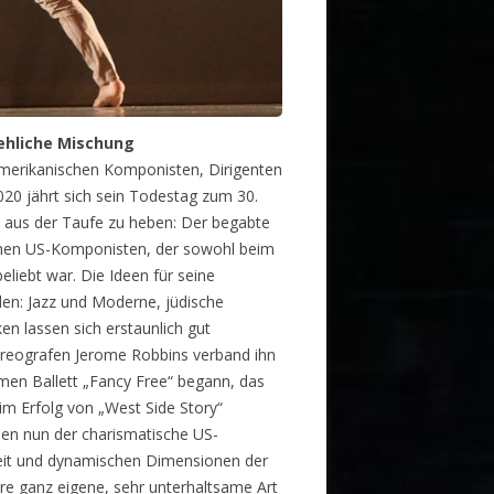
tehliche Mischung
 amerikanischen Komponisten, Dirigenten
20 jährt sich sein Todestag zum 30.
 aus der Taufe zu heben: Der begabte
schen US-Komponisten, der sowohl beim
eliebt war. Die Ideen für seine
llen: Jazz und Moderne, jüdische
n lassen sich erstaunlich gut
oreografen Jerome Robbins verband ihn
en Ballett „Fancy Free“ begann, das
im Erfolg von „West Side Story“
nden nun der charismatische US-
eit und dynamischen Dimensionen der
hre ganz eigene, sehr unterhaltsame Art