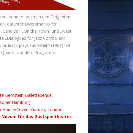
ten, sondern auch an den Dirigenten
n, darunter Divertimento for
 „Candide“, „On the Town“ und „West
rte „Dialogues for Jazz Combo and
 Brubeck plays Bernstein“ (1961) mit
k Quartet auf dem Programm.
tte Bernstein-Ballettabende,
atsoper Hamburg
era House/Covent Garden, London.
in Novum für das Gastspieltheater.