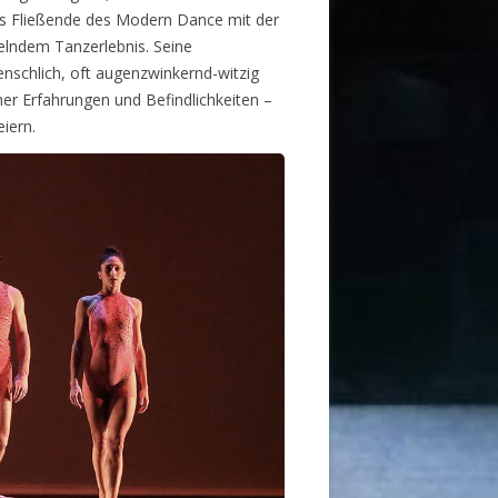
as Fließende des Modern Dance mit der
elndem Tanzerlebnis. Seine
enschlich, oft augenzwinkernd-witzig
er Erfahrungen und Befindlichkeiten –
eiern.