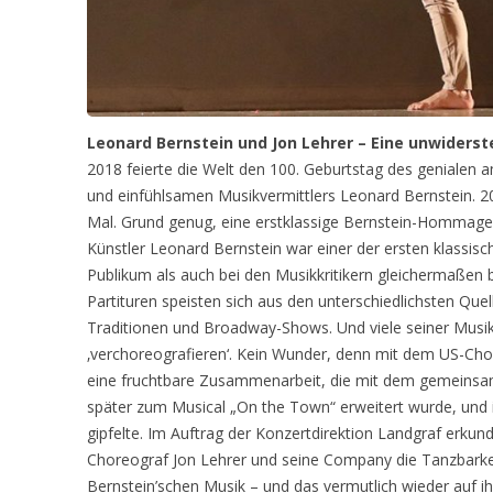
Leonard Bernstein und Jon Lehrer – Eine unwiders
2018 feierte die Welt den 100. Geburtstag des genialen
und einfühlsamen Musikvermittlers Leonard Bernstein. 20
Mal. Grund genug, eine erstklassige Bernstein-Hommage
Künstler Leonard Bernstein war einer der ersten klassi
Publikum als auch bei den Musikkritikern gleichermaßen b
Partituren speisten sich aus den unterschiedlichsten Que
Traditionen und Broadway-Shows. Und viele seiner Musike
‚verchoreografieren‘. Kein Wunder, denn mit dem US-Ch
eine fruchtbare Zusammenarbeit, die mit dem gemeinsam
später zum Musical „On the Town“ erweitert wurde, und 
gipfelte. Im Auftrag der Konzertdirektion Landgraf erku
Choreograf Jon Lehrer und seine Company die Tanzbark
Bernstein’schen Musik – und das vermutlich wieder auf i