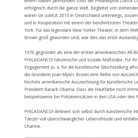
einem halben Jahrhundert tourt die Philadelphia Dance
erfolgreich durch die ganze Welt. Begleitet von stehende
waren sie zuletzt 2015 in Deutschland unterwegs, zusam
und in Kooperation mit einem der berühmtesten Theater
York. Für das legendäre New Yorker Theater, in dem Wel
Brown groß geworden sind, war dies das erste Auslandsg
1970 gegründet als eine der ersten amerikanischen All-
PHILADANCO! tänzerische und soziale Maßstäbe. Für ihr
Engagement (u. a. für die künstleische Gleichstellung afr
die Gründerin Joan Myers Brown eine Reihe von Auszeichn
höchste amerikanische Auszeichnung für künstlerische Le
Präsident Barack Obama. Dass die Hautfarbe noch immer 
beispielsweise bei Polizeieinsätzen in den USA oder de
PHILADANCO! definiert sich selbst durch künstlerische In
Tänzer voll überschwänglicher Lebensfreude und einfalls
Charme.