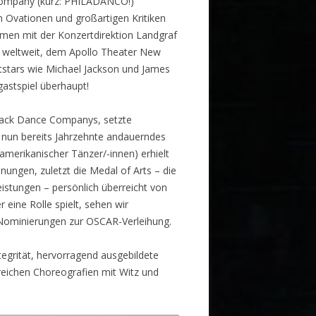
 Company (kurz: PHILADANCO!)
n Ovationen und großartigen Kritiken
men mit der Konzertdirektion Landgraf
 weltweit, dem Apollo Theater New
tstars wie Michael Jackson und James
astspiel überhaupt!
Black Dance Companys, setzte
 nun bereits Jahrzehnte andauerndes
oamerikanischer Tänzer/-innen) erhielt
ungen, zuletzt die Medal of Arts – die
istungen – persönlich überreicht von
eine Rolle spielt, sehen wir
n Nominierungen zur OSCAR-Verleihung.
tegrität, hervorragend ausgebildete
reichen Choreografien mit Witz und