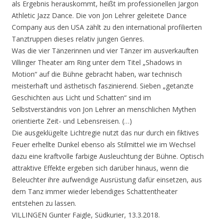
als Ergebnis herauskommt, heißt im professionellen Jargon
Athletic Jazz Dance. Die von Jon Lehrer geleitete Dance
Company aus den USA zählt zu den international profilierten
Tanztruppen dieses relativ jungen Genres.
Was die vier Tänzerinnen und vier Tänzer im ausverkauften
Villinger Theater am Ring unter dem Titel „Shadows in
Motion“ auf die Bühne gebracht haben, war technisch
meisterhaft und ästhetisch faszinierend. Sieben „getanzte
Geschichten aus Licht und Schatten“ sind im
Selbstverständnis von Jon Lehrer an menschlichen Mythen
orientierte Zeit- und Lebensreisen. (…)
Die ausgeklügelte Lichtregie nutzt das nur durch ein fiktives
Feuer erhellte Dunkel ebenso als Stilmittel wie im Wechsel
dazu eine kraftvolle farbige Ausleuchtung der Bühne. Optisch
attraktive Effekte ergeben sich darüber hinaus, wenn die
Beleuchter ihre aufwendige Ausrüstung dafür einsetzen, aus
dem Tanz immer wieder lebendiges Schattentheater
entstehen zu lassen.
VILLINGEN Gunter Faigle, Südkurier, 13.3.2018.