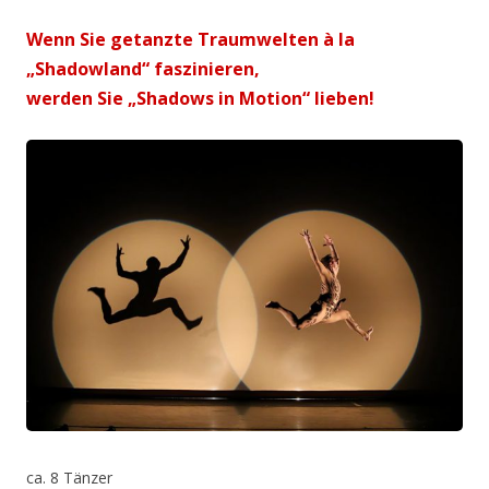
Wenn Sie getanzte Traumwelten à la
„Shadowland“ faszinieren,
werden Sie „Shadows in Motion“ lieben!
ca. 8 Tänzer