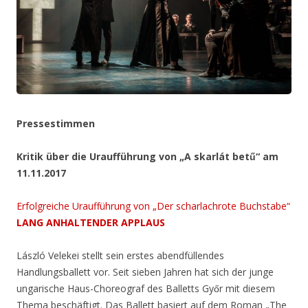
Pressestimmen
Kritik über die Uraufführung von „A skarlát betű“ am
11.11.2017
Erfolgreiche Uraufführung von „Der scharlachrote Buchstabe“
LANG ANHALTENDER APPLAUS
László Velekei stellt sein erstes abendfüllendes
Handlungsballett vor. Seit sieben Jahren hat sich der junge
ungarische Haus-Choreograf des Balletts Győr mit diesem
Thema beschäftigt. Das Ballett basiert auf dem Roman „The