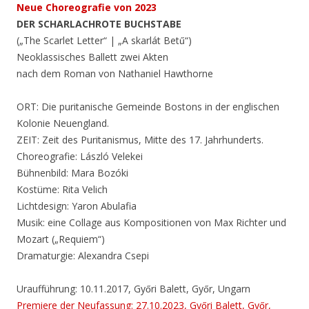
Neue Choreografie von 2023
DER SCHARLACHROTE BUCHSTABE
(„The Scarlet Letter“ | „A skarlát Betű“)
Neoklassisches Ballett zwei Akten
nach dem Roman von Nathaniel Hawthorne
ORT: Die puritanische Gemeinde Bostons in der englischen
Kolonie Neuengland.
ZEIT: Zeit des Puritanismus, Mitte des 17. Jahrhunderts.
Choreografie: László Velekei
Bühnenbild: Mara Bozóki
Kostüme: Rita Velich
Lichtdesign: Yaron Abulafia
Musik: eine Collage aus Kompositionen von Max Richter und
Mozart („Requiem“)
Dramaturgie: Alexandra Csepi
Uraufführung: 10.11.2017, Győri Balett, Győr, Ungarn
Premiere der Neufassung: 27.10.2023, Győri Balett, Győr,