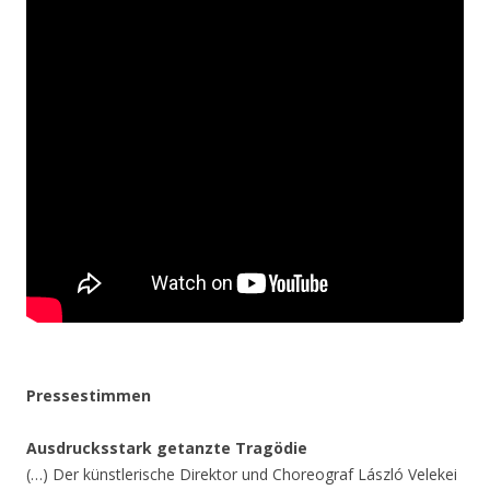
Pressestimmen
Ausdrucksstark getanzte Tragödie
(…) Der künstlerische Direktor und Choreograf László Velekei