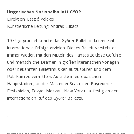
Ungarisches Nationalballett GYŐR
Direktion: László Velekei
Künstlerische Leitung: András Lukács
1979 gegründet konnte das Győrer Ballett in kurzer Zeit
internationale Erfolge erzielen. Dieses Ballett versteht es
immer wieder, mit den Mitteln des Tanzes zeitlose Gefühle
und menschliche Dramen in großen literarischen Vorlagen
oder bekannten Ballettmusiken aufzuspüren und dem
Publikum zu vermitteln. Auftritte in europäischen
Hauptstädten, an der Mailänder Scala, den Bayreuther
Festspielen, Tokyo, Moskau, New York u. a. festigten den
internationalen Ruf des Győrer Balletts.
Marlene gewinnt –
Der 1. INTHEGA-Preis „Die Neuberin“ 2026 ist