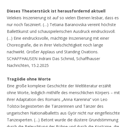
Dieses Theaterstück ist herausfordernd aktuell
Velekeis Inszenierung ist auf so vielen Ebenen lesbar, dass es
nur noch fasziniert. (…) Tetiana Baranovska vereint höchste
Ballettkunst und schauspielerischen Ausdruck eindrucksvoll.
(…) Eine eindrucksvolle, mächtige Inszenierung mit einer
Choreografie, die in ihrer Vielschichtigkeit noch lange
nachwirkt. Großer Applaus und Standing Ovations.
SCHAFFHAUSEN Indrani Das Schmid, Schaffhauser
Nachrichten, 15.2.2025
Tragödie ohne Worte
Eine große komplexe Geschichte der Weltliteratur erzählt
ohne Worte, lediglich mithilfe des menschlichen Körpers – mit
ihrer Adaptation des Romans „Anna Karenina“ von Leo
Tolstoi begeisterten die Tänzerinnen und Tänzer des
ungarischen Nationalballetts aus Györ nicht nur eingefleischte
Tanzexperten. (…) Betont wurde die düstere Grundstimmung
durch die Beleuchtung der Bühne und durch die Kostüme, die