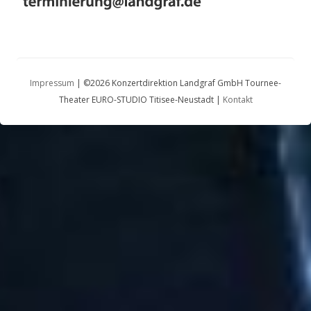
Impressum
| ©2026 Konzertdirektion Landgraf GmbH Tournee-
Theater EURO-STUDIO Titisee-Neustadt |
Kontakt