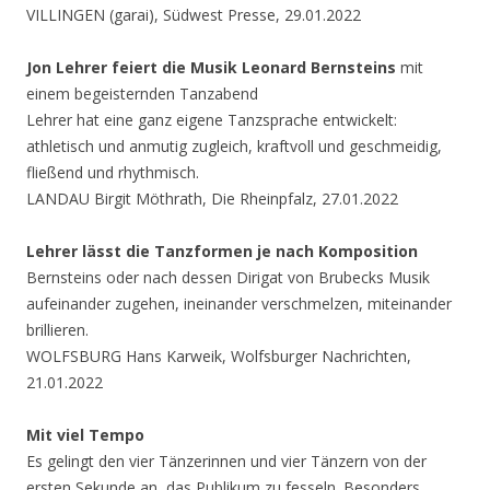
VILLINGEN (garai), Südwest Presse, 29.01.2022
Jon Lehrer feiert die Musik Leonard Bernsteins
mit
einem begeisternden Tanzabend
Lehrer hat eine ganz eigene Tanzsprache entwickelt:
athletisch und anmutig zugleich, kraftvoll und geschmeidig,
fließend und rhythmisch.
LANDAU Birgit Möthrath, Die Rheinpfalz, 27.01.2022
Lehrer lässt die Tanzformen je nach Komposition
Bernsteins oder nach dessen Dirigat von Brubecks Musik
aufeinander zugehen, ineinander verschmelzen, miteinander
brillieren.
WOLFSBURG Hans Karweik, Wolfsburger Nachrichten,
21.01.2022
Mit viel Tempo
Es gelingt den vier Tänzerinnen und vier Tänzern von der
ersten Sekunde an, das Publikum zu fesseln. Besonders