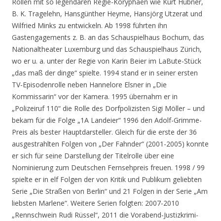
Rollen mit so legendären Regie-Koryphäen wie Kurt Hübner,
B. K. Tragelehn, Hansgünther Heyme, Hansjörg Utzerat und
Wilfried Minks zu entwickeln. Ab 1998 führten ihn
Gastengagements z. B. an das Schauspielhaus Bochum, das
Nationaltheater Luxemburg und das Schauspielhaus Zürich,
wo er u. a. unter der Regie von Karin Beier im LaBute-Stück
„das maß der dinge“ spielte.
1994 stand er in seiner ersten
TV-Episodenrolle neben Hannelore Elsner in „Die
Kommissarin“ vor der Kamera. 1995 übernahm er in
„Polizeiruf 110“ die Rolle des Dorfpolizisten Sigi Möller – und
bekam für die Folge „1A Landeier“ 1996 den Adolf-Grimme-
Preis als bester Hauptdarsteller. Gleich für die erste der 36
ausgestrahlten Folgen von „Der Fahnder“ (2001-2005) konnte
er sich für seine Darstellung der Titelrolle über eine
Nominierung zum Deutschen Fernsehpreis freuen. 1998 / 99
spielte er in elf Folgen der von Kritik und Publikum geliebten
Serie „Die Straßen von Berlin“ und 21 Folgen in der Serie „Am
liebsten Marlene“. Weitere Serien folgten: 2007-2010
„Rennschwein Rudi Rüssel“, 2011 die Vorabend-Justizkrimi-