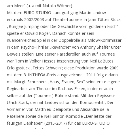
am Meer“ (u. a mit Natalia Wörner).
Mit dem EURO-STUDIO Landgraf ging Martin Lindow
erstmals 2002/2003 auf Theatertournee; in Jaan Tättes Stück
„Bungee Jumping oder Die Geschichte vom goldenen Fisch“
spielte er Osvald Koger. Danach konnte er sein
nuancenreiches Spiel in der Doppelrolle als Milow/Kommissar
in dem Psycho-Thriller „Revanche“ von Anthony Shaffer unter
Beweis stellen. Eine seiner Paraderollen auch auf Tournee
war Tom in Volker Hesses Inszenierung von Neil LaButes
Erfolgsstück „Fettes Schwein“; diese Produktion wurde 2009
mit dem 3. INTHEGA-Preis ausgezeichnet. 2011 folgte dann
mit Margit Schreiners „Haus, Frauen, Sex“ seine erste eigene
Regiearbeit am Theater im Rathaus Essen, in der er auch
selber auf der (Tournee-) Bühne stand. Mit dem Regisseur
Ulrich Stark, der mit Lindow schon den Komödienhit „Der
Vorname“ von Matthieu Delaporte und Alexandre de la
Patellière sowie die Neil-Simon-Komödie „Der letzte der
feurigen Liebhaber“ (2015-2017) für das EURO-STUDIO