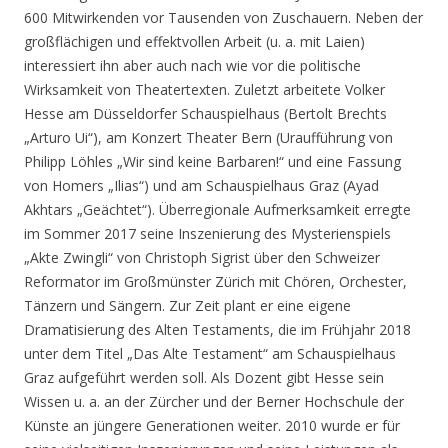
600 Mitwirkenden vor Tausenden von Zuschauern. Neben der
großflächigen und effektvollen Arbeit (u. a. mit Laien)
interessiert ihn aber auch nach wie vor die politische
Wirksamkeit von Theatertexten. Zuletzt arbeitete Volker
Hesse am Düsseldorfer Schauspielhaus (Bertolt Brechts
„Arturo Ui“), am Konzert Theater Bern (Uraufführung von
Philipp Löhles „Wir sind keine Barbaren!“ und eine Fassung
von Homers „Ilias“) und am Schauspielhaus Graz (Ayad
Akhtars „Geächtet“). Überregionale Aufmerksamkeit erregte
im Sommer 2017 seine Inszenierung des Mysterienspiels
„Akte Zwingli“ von Christoph Sigrist über den Schweizer
Reformator im Großmünster Zürich mit Chören, Orchester,
Tänzern und Sängern. Zur Zeit plant er eine eigene
Dramatisierung des Alten Testaments, die im Frühjahr 2018
unter dem Titel „Das Alte Testament“ am Schauspielhaus
Graz aufgeführt werden soll. Als Dozent gibt Hesse sein
Wissen u. a. an der Zürcher und der Berner Hochschule der
Künste an jüngere Generationen weiter. 2010 wurde er für