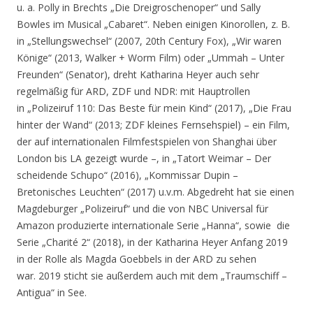
u. a. Polly in Brechts „Die Dreigroschenoper“ und Sally
Bowles im Musical „Cabaret“. Neben einigen Kinorollen, z. B.
in „Stellungswechsel“ (2007, 20th Century Fox), „Wir waren
Könige“ (2013, Walker + Worm Film) oder „Ummah – Unter
Freunden“ (Senator), dreht Katharina Heyer auch sehr
regelmäßig für ARD, ZDF und NDR: mit Hauptrollen
in „Polizeiruf 110: Das Beste für mein Kind“ (2017), „Die Frau
hinter der Wand“ (2013; ZDF kleines Fernsehspiel) – ein Film,
der auf internationalen Filmfestspielen von Shanghai über
London bis LA gezeigt wurde –, in
„Tatort Weimar – Der
scheidende Schupo“ (2016), „Kommissar Dupin –
Bretonisches Leuchten“ (2017) u.v.m. Abgedreht hat sie einen
Magdeburger „Polizeiruf“ und die von NBC Universal für
Amazon produzierte internationale Serie „Hanna“, sowie die
Serie „Charité 2“ (2018), in der Katharina Heyer Anfang 2019
in der Rolle als Magda Goebbels in der ARD zu sehen
war. 2019 sticht sie außerdem auch mit dem „Traumschiff –
Antigua“ in See.