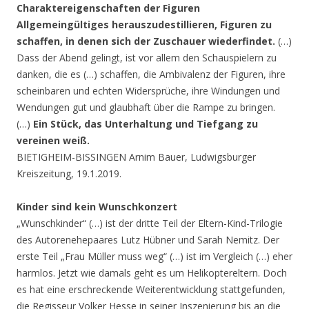
Charaktereigenschaften der Figuren
Allgemeingültiges herauszudestillieren, Figuren zu
schaffen, in denen sich der Zuschauer wiederfindet.
(…)
Dass der Abend gelingt, ist vor allem den Schauspielern zu
danken, die es (…) schaffen, die Ambivalenz der Figuren, ihre
scheinbaren und echten Widersprüche, ihre Windungen und
Wendungen gut und glaubhaft über die Rampe zu bringen.
(…)
Ein Stück, das Unterhaltung und Tiefgang zu
vereinen weiß.
BIETIGHEIM-BISSINGEN Arnim Bauer, Ludwigsburger
Kreiszeitung, 19.1.2019.
Kinder sind kein Wunschkonzert
„Wunschkinder“ (…) ist der dritte Teil der Eltern-Kind-Trilogie
des Autorenehepaares Lutz Hübner und Sarah Nemitz. Der
erste Teil „Frau Müller muss weg“ (…) ist im Vergleich (…) eher
harmlos. Jetzt wie damals geht es um Helikoptereltern. Doch
es hat eine erschreckende Weiterentwicklung stattgefunden,
die Regisseur Volker Hesse in seiner Inszenierung bis an die