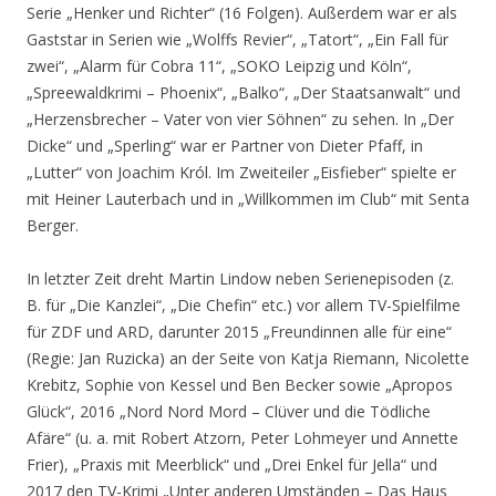
Serie „Henker und Richter“ (16 Folgen). Außerdem war er als
Gaststar in Serien wie „Wolffs Revier“, „Tatort“, „Ein Fall für
zwei“, „Alarm für Cobra 11“, „SOKO Leipzig und Köln“,
„Spreewaldkrimi – Phoenix“, „Balko“, „Der Staatsanwalt“ und
„Herzensbrecher – Vater von vier Söhnen“ zu sehen. In „Der
Dicke“ und „Sperling“ war er Partner von Dieter Pfaff, in
„Lutter“ von Joachim Król. Im Zweiteiler „Eisfieber“ spielte er
mit Heiner Lauterbach und in „Willkommen im Club“ mit Senta
Berger.
In letzter Zeit dreht Martin Lindow neben Serienepisoden (z.
B. für „Die Kanzlei“, „Die Chefin“ etc.) vor allem TV-Spielfilme
für ZDF und ARD, darunter 2015 „Freundinnen alle für eine“
(Regie: Jan Ruzicka) an der Seite von Katja Riemann, Nicolette
Krebitz, Sophie von Kessel und Ben Becker sowie „Apropos
Glück“, 2016 „Nord Nord Mord – Clüver und die Tödliche
Afäre“ (u. a. mit Robert Atzorn, Peter Lohmeyer und Annette
Frier), „Praxis mit Meerblick“ und „Drei Enkel für Jella“ und
2017 den TV-Krimi „Unter anderen Umständen – Das Haus