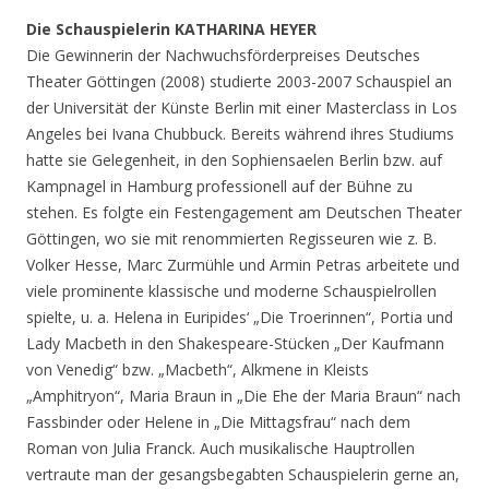
Die Schauspielerin KATHARINA HEYER
Die Gewinnerin der Nachwuchsförderpreises Deutsches
Theater Göttingen (2008) studierte 2003-2007 Schauspiel an
der Universität der Künste Berlin mit einer Masterclass in Los
Angeles bei Ivana Chubbuck. Bereits während ihres Studiums
hatte sie Gelegenheit, in den Sophiensaelen Berlin bzw. auf
Kampnagel in Hamburg professionell auf der Bühne zu
stehen. Es folgte ein Festengagement am Deutschen Theater
Göttingen, wo sie mit renommierten Regisseuren wie z. B.
Volker Hesse, Marc Zurmühle und Armin Petras arbeitete und
viele prominente klassische und moderne Schauspielrollen
spielte, u. a. Helena in Euripides‘ „Die Troerinnen“, Portia und
Lady Macbeth in den Shakespeare-Stücken „Der Kaufmann
von Venedig“ bzw. „Macbeth“, Alkmene in Kleists
„Amphitryon“, Maria Braun in „Die Ehe der Maria Braun“ nach
Fassbinder oder Helene in „Die Mittagsfrau“ nach dem
Roman von Julia Franck. Auch musikalische Hauptrollen
vertraute man der gesangsbegabten Schauspielerin gerne an,