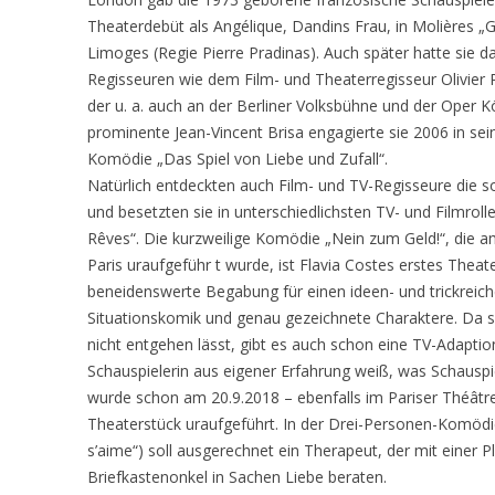
Theaterdebüt als Angélique, Dandins Frau, in Molières „
Limoges (Regie Pierre Pradinas). Auch später hatte sie d
Regisseuren wie dem Film- und Theaterregisseur Olivier P
der u. a. auch an der Berliner Volksbühne und der Oper K
prominente Jean-Vincent Brisa engagierte sie 2006 in sei
Komödie „Das Spiel von Liebe und Zufall“.
Natürlich entdeckten auch Film- und TV-Regisseure die so
und besetzten sie in unterschiedlichsten TV- und Filmrolle
Rêves“. Die kurzweilige Komödie „Nein zum Geld!“, die a
Paris uraufgeführ t wurde, ist Flavia Costes erstes Theat
beneidenswerte Begabung für einen ideen- und trickreic
Situationskomik und genau gezeichnete Charaktere. Da s
nicht entgehen lässt, gibt es auch schon eine TV-Adaption
Schauspielerin aus eigener Erfahrung weiß, was Schauspi
wurde schon am 20.9.2018 – ebenfalls im Pariser Théâtre 
Theaterstück uraufgeführt. In der Drei-Personen-Komödie
s’aime“) soll ausgerechnet ein Therapeut, der mit einer 
Briefkastenonkel in Sachen Liebe beraten.