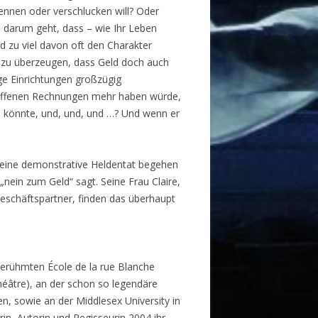
ennen oder verschlucken will? Oder
m darum geht, dass – wie Ihr Leben
nd zu viel davon oft den Charakter
 zu überzeugen, dass Geld doch auch
ge Einrichtungen großzügig
 offenen Rechnungen mehr haben würde,
 könnte, und, und, und …? Und wenn er
r eine demonstrative Heldentat begehen
nein zum Geld“ sagt. Seine Frau Claire,
eschäftspartner, finden das überhaupt
 berühmten École de la rue Blanche
héâtre), an der schon so legendäre
en, sowie an der Middlesex University in
n, Autorin und Regisseurin 2004 ihr