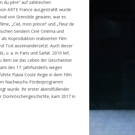
m du père“ auf zahlreichen
d von ARTE France ausgestrahlt wurde
stival von Grenoble gewann, war es
lme, „Ciel, mon prince!“ und „Fleur de
ösischen Sendern Ciné Cinéma und
 als Koproduktion realisierten Film
nd Tod auseinandersetzt. Auch dieser
 u. a. in Paris und Sarlat. 2010 lief,
zu dem sie das Leben der Geschwister
Paris des 17. Jahrhunderts wegen
führte Flavia Coste Regie in dem Film
r beim Nachwuchs-Förderprogramm
gt wurde. Ihr erster abendfüllender
der Dornröschengeschichte, kam 2017 in