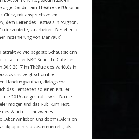
George Dandin“ am Théâtre de l’Union in
as Glück, mit anspruchsvollen
y, dem Leiter des Festivals in Avignon,
öln inszenierte, zu arbeiten. Der ebenso
ner Inszenierung von Marivaux`
 attraktive wie begabte Schauspielerin
n, u. a. in der BBC-Serie „Le Café des
m 30.9.2017 im Théâtre des Variétés in
erstück und zeigt schon ihre
hen Handlungsaufbau, dialogische
ich das Fernsehen so einen Knüller
, die 2019 ausgestrahlt wird. Da die
eler mögen und das Publikum liebt,
des Variétés – ihr zweites
 „Aber wir lieben uns doch“ („Alors on
Plastikpuppenfrau zusammenlebt, als