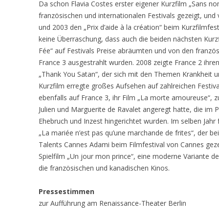
Da schon Flavia Costes erster eigener Kurzfilm „Sans no
französischen und internationalen Festivals gezeigt, un
und 2003 den „Prix d’aide à la création“ beim Kurzfilmfe
keine Überraschung, dass auch die beiden nächsten Kurzfi
Fée“ auf Festivals Preise abräumten und von den franz
France 3 ausgestrahlt wurden. 2008 zeigte France 2 ihren
„Thank You Satan“, der sich mit den Themen Krankheit u
Kurzfilm erregte großes Aufsehen auf zahlreichen Festivals,
ebenfalls auf France 3, ihr Film „La morte amoureuse“, 
Julien und Marguerite de Ravalet angeregt hatte, die im 
Ehebruch und Inzest hingerichtet wurden. Im selben Jahr 
„La mariée n’est pas qu’une marchande de frites“, de
Talents Cannes Adami beim Filmfestival von Cannes gezei
Spielfilm „Un jour mon prince“, eine moderne Variante 
die französischen und kanadischen Kinos.
Pressestimmen
zur Aufführung am Renaissance-Theater Berlin