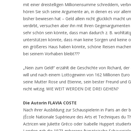
mit einer dreistelligen Millionensumme schreddern, verbr
hören Sie sich seine Argumente an, in denen es vor alle
bisher bewiesen hat – Geld allein nicht glücklich macht u
verdirbt, versuchen aber ihn mit Ihren Gegenargumenten
sehr schön sein könnte, dass man dadurch z. B. wohltäti
unterstützen könnte, dass man keine Sorgen und keine
ein größeres Haus haben könnte, schöne Reisen machen
bei seinem Vorhaben bleibt???
„Nein zum Geld!“ erzählt die Geschichte von Richard, de
will und nach einem Lottogewinn von 162 Millionen Euro „
seine Mutter Rose und Etienne, sein bester Freund und G
nicht witzig. WIE WEIT WERDEN DIE DREI GEHEN?
Die Autorin FLAVIA COSTE
Nach ihrer Ausbildung zur Schauspielerin in Paris an der
(École Nationale Supérieure des Arts et Techniques du T
Actricen wie Juliette Gréco oder Isabelle Huppert studiert
London gab die 1973 geborene französische Schauspieleri