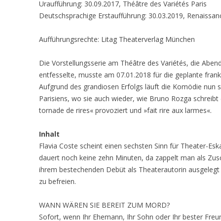
Uraufführung: 30.09.2017, Théâtre des Variétés Paris
Deutschsprachige Erstaufführung: 30.03.2019, Renaissan
Aufführungsrechte: Litag Theaterverlag München
Die Vorstellungsserie am Théâtre des Variétés, die Aben
entfesselte, musste am 07.01.2018 für die geplante fran
Aufgrund des grandiosen Erfolgs läuft die Komödie nun 
Parisiens, wo sie auch wieder, wie Bruno Rozga schreibt 
tornade de rires« provoziert und »fait rire aux larmes«.
Inhalt
Flavia Coste scheint einen sechsten Sinn für Theater-Esk
dauert noch keine zehn Minuten, da zappelt man als Zus
ihrem bestechenden Debüt als Theaterautorin ausgelegt 
zu befreien.
WANN WÄREN SIE BEREIT ZUM MORD?
Sofort, wenn Ihr Ehemann, Ihr Sohn oder Ihr bester Freu