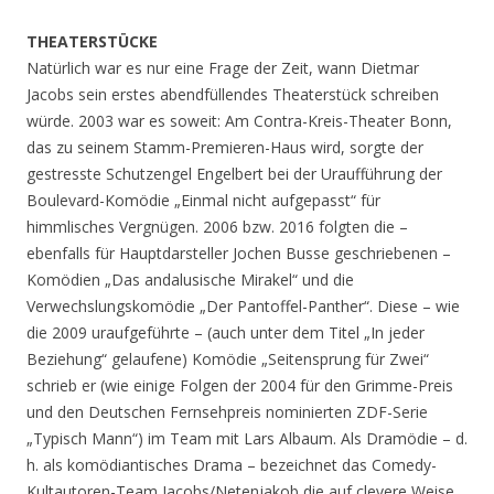
THEATERSTÜCKE
Natürlich war es nur eine Frage der Zeit, wann Dietmar
Jacobs sein erstes abendfüllendes Theaterstück schreiben
würde. 2003 war es soweit: Am Contra-Kreis-Theater Bonn,
das zu seinem Stamm-Premieren-Haus wird, sorgte der
gestresste Schutzengel Engelbert bei der Uraufführung der
Boulevard-Komödie „Einmal nicht aufgepasst“ für
himmlisches Vergnügen. 2006 bzw. 2016 folgten die –
ebenfalls für Hauptdarsteller Jochen Busse geschriebenen –
Komödien „Das andalusische Mirakel“ und die
Verwechslungskomödie „Der Pantoffel-Panther“. Diese – wie
die 2009 uraufgeführte – (auch unter dem Titel „In jeder
Beziehung“ gelaufene) Komödie „Seitensprung für Zwei“
schrieb er (wie einige Folgen der 2004 für den Grimme-Preis
und den Deutschen Fernsehpreis nominierten ZDF-Serie
„Typisch Mann“) im Team mit Lars Albaum. Als Dramödie – d.
h. als komödiantisches Drama – bezeichnet das Comedy-
Kultautoren-Team Jacobs/Netenjakob die auf clevere Weise