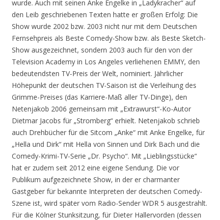
wurde. Auch mit seinen Anke Engelke in „Ladykracher“ auf
den Leib geschriebenen Texten hatte er großen Erfolg: Die
Show wurde 2002 bzw. 2003 nicht nur mit dem Deutschen
Fernsehpreis als Beste Comedy-Show bzw. als Beste Sketch-
Show ausgezeichnet, sondern 2003 auch für den von der
Television Academy in Los Angeles verliehenen EMMY, den
bedeutendsten TV-Preis der Welt, nominiert. Jährlicher
Höhepunkt der deutschen TV-Saison ist die Verleihung des
Grimme-Preises (das Karriere-Maß aller TV-Dinge), den
Netenjakob 2006 gemeinsam mit „Extrawurst“-Ko-Autor
Dietmar Jacobs für „Stromberg“ erhielt. Netenjakob schrieb
auch Drehbücher für die Sitcom „Anke“ mit Anke Engelke, für
„Hella und Dirk“ mit Hella von Sinnen und Dirk Bach und die
Comedy-Krimi-TV-Serie „Dr. Psycho“. Mit „Lieblingsstücke“
hat er zudem seit 2012 eine eigene Sendung. Die vor
Publikum aufgezeichnete Show, in der er charmanter
Gastgeber für bekannte Interpreten der deutschen Comedy-
Szene ist, wird später vom Radio-Sender WDR 5 ausgestrahlt.
Für die Kölner Stunksitzung, für Dieter Hallervorden (dessen