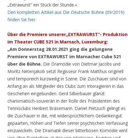
„Extrawurst“ ein Stück der Stunde.«
Den kompletten Artikel aus Die Deutsche Bühne (09/2019)
finden Sie hier.
Über die Premiere unserer
„EXTRAWURST“- Produktion
im Theater CUBE 521 in Marnach, Luxemburg:
„Am Donnerstag 28.01.2021 ging die gelungene
Premiere von EXTRAWURST im Marnacher Cube 521
über die Bühne.
Die Dramödie von Dietmar Jacobs und
Moritz Netenjakob setzt Regisseur Frank Matthus originell
und temporeich kurzweilig in Szene. Die Zuschauer sind von
Anfang an als Mitglieder des Clubs zum Interagieren in das
Geschehen eingebunden. Gerd Silberbauer glänzt
charismatisch-souverän in der Rolle des Präsidenten des
Tennisclubs Heribert Bräsemann. Daniel Pietzuch gelingt es
die Zuschauer in die, mit widersprüchlichem Gedankengut
gepaarten, Höhen und Tiefen seiner psychischen Verfassung
einzuwickeln. Die Dramatik dieser bitterbösen Komödie wird
von allen Darstellern, in den von Intoleranz, Ängsten und