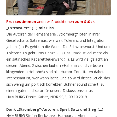
Pressestimmen
anderer Produktionen
zum Stück
:
„Extrawurst“ (…) mit Biss
Die Autoren der Fernsehserie „Stromberg“ loten in ihrer
Gesellschafts-Satire aus, wie weit Toleranz und Integration
gehen. (…) Es geht um die Wurst. Die Schweinswurst. Und um
Toleranz. Es geht ums Ganze. (…) Das Stück ist viel mehr als
ein satirisches Kabarettfeuerwerk (…). Es wird viel gelacht an
diesem Abend. Zwischen lautem »Hahaha!« und verboten
klingendem »Hohoho!« sind alle Humor-Tonalitäten dabei.
Interessant ist, wer wann lacht. Und so wird dieses Stück, das
sich wenig um politisch korrekten Bühnensound schert, zu
einem guten Indikator für unsere Diskussionskultur.
HAMBURG Daniel Kaiser, NDR 90,3, 09.10.2019
Dank „Stromberg“-Autoren: Spiel, Satz und Sieg (…)!
HAMBURG Stefan Reckziegel, Hamburger Abendblatt,