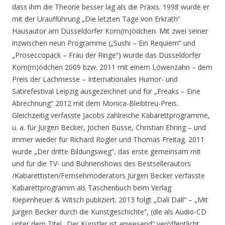
dass ihm die Theorie besser lag als die Praxis. 1998 wurde er
mit der Uraufführung „Die letzten Tage von Erkrath“
Hausautor am Düsseldorfer Kom(m)ödchen. Mit zwei seiner
inzwischen neun Programme („Sushi – Ein Requiem“ und
„Proseccopack – Frau der Ringe“) wurde das Düsseldorfer
Kom(m)ödchen 2009 bzw. 2011 mit einem Löwenzahn – dem
Preis der Lachmesse – Internationales Humor- und
Satirefestival Leipzig ausgezeichnet und für „Freaks – Eine
Abrechnung“ 2012 mit dem Monica-Bleibtreu-Preis.
Gleichzeitig verfasste Jacobs zahlreiche Kabarettprogramme,
u. a. für Jürgen Becker, Jochen Busse, Christian Ehring – und
immer wieder für Richard Rogler und Thomas Freitag. 2011
wurde „Der dritte Bildungsweg“, das erste gemeinsam mit
und für die TV- und Bühnenshows des Bestsellerautors
/Kabarettisten/Fernsehmoderators Jürgen Becker verfasste
Kabarettprogramm als Taschenbuch beim Verlag
Kiepenheuer & Witsch publiziert. 2013 folgt „Dalí Dalí“ – „Mit
Jürgen Becker durch die Kunstgeschichte“, (die als Audio-CD
unter dem Titel „Der Künstler ist anwesend“ veröffentlicht