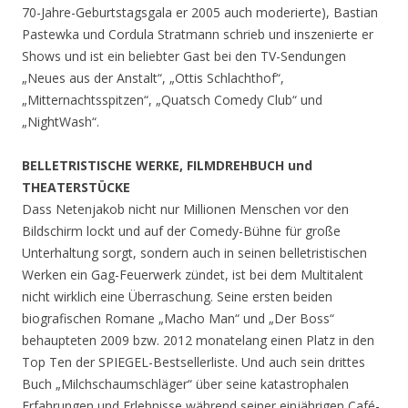
70-Jahre-Geburtstagsgala er 2005 auch moderierte), Bastian
Pastewka und Cordula Stratmann schrieb und inszenierte er
Shows und ist ein beliebter Gast bei den TV-Sendungen
„Neues aus der Anstalt“, „Ottis Schlachthof“,
„Mitternachtsspitzen“, „Quatsch Comedy Club“ und
„NightWash“.
BELLETRISTISCHE WERKE, FILMDREHBUCH und
THEATERSTÜCKE
Dass Netenjakob nicht nur Millionen Menschen vor den
Bildschirm lockt und auf der Comedy-Bühne für große
Unterhaltung sorgt, sondern auch in seinen belletristischen
Werken ein Gag-Feuerwerk zündet, ist bei dem Multitalent
nicht wirklich eine Überraschung. Seine ersten beiden
biografischen Romane „Macho Man“ und „Der Boss“
behaupteten 2009 bzw. 2012 monatelang einen Platz in den
Top Ten der SPIEGEL-Bestsellerliste. Und auch sein drittes
Buch „Milchschaumschläger“ über seine katastrophalen
Erfahrungen und Erlebnisse während seiner einjährigen Café-