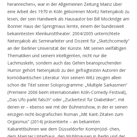
heranreichen«, war in der Allgemeinen Zeitung Mainz über
eine Arbeit des 1970 in Köln geborenen Moritz Netenjakob zu
lesen, der sein Handwerk als Hausautor bei Bill Mockridge am
Bonner Haus der Springmaus lernte, einem der bundesweit
bekanntesten Kleinkunsttheater. 2004/2005 unterrichtete
Netenjakob als Seminarleiter und Dozent für „Sketchcomedy“
an der Berliner Universität der Künste. Mit seinen vielfältigen
Thematiken und seinem intelligenten, nicht nur die
Lachmuskeln, sondern auch das Gehirn beanspruchenden
Humor gehört Netenjakob zu den gefragtesten Autoren der
komödiantischen Literatur. Von seinem Witz zeugen allein
schon die Titel seiner Soloprogramme: „Multiple Sarkasmen“
(Premiere 2006 beim internationalen Köln-Comedy-Festival),
„Das Ufo parkt falsch“ oder „Zuckertest für Diabetiker“, mit
denen er – ebenso wie mit der Bühnenshow, in der er seinen
einzigen nicht-biografischen Roman „Mit Kant-Zitaten zum
Orgasmus“ (2014) präsentierte – an bekannten
Kabarettbühnen wie dem Düsseldorfer Kom(m)öd- chen,
dem Mainzer Unterhaus, den Wühlmäusen in Berlin und der