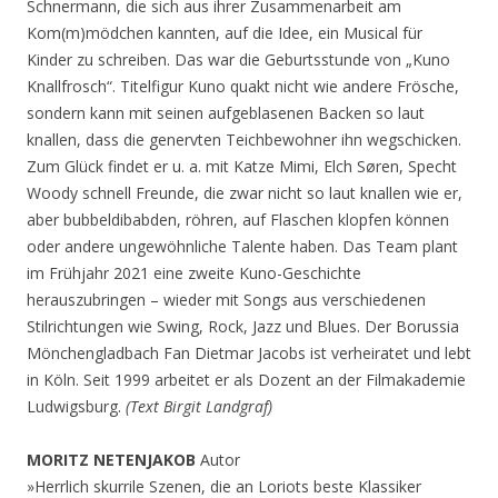
Schnermann, die sich aus ihrer Zusammenarbeit am
Kom(m)mödchen kannten, auf die Idee, ein Musical für
Kinder zu schreiben. Das war die Geburtsstunde von „Kuno
Knallfrosch“. Titelfigur Kuno quakt nicht wie andere Frösche,
sondern kann mit seinen aufgeblasenen Backen so laut
knallen, dass die genervten Teichbewohner ihn wegschicken.
Zum Glück findet er u. a. mit Katze Mimi, Elch Søren, Specht
Woody schnell Freunde, die zwar nicht so laut knallen wie er,
aber bubbeldibabden, röhren, auf Flaschen klopfen können
oder andere ungewöhnliche Talente haben. Das Team plant
im Frühjahr 2021 eine zweite Kuno-Geschichte
herauszubringen – wieder mit Songs aus verschiedenen
Stilrichtungen wie Swing, Rock, Jazz und Blues. Der Borussia
Mönchengladbach Fan Dietmar Jacobs ist verheiratet und lebt
in Köln. Seit 1999 arbeitet er als Dozent an der Filmakademie
Ludwigsburg.
(Text Birgit Landgraf)
MORITZ NETENJAKOB
Autor
»Herrlich skurrile Szenen, die an Loriots beste Klassiker