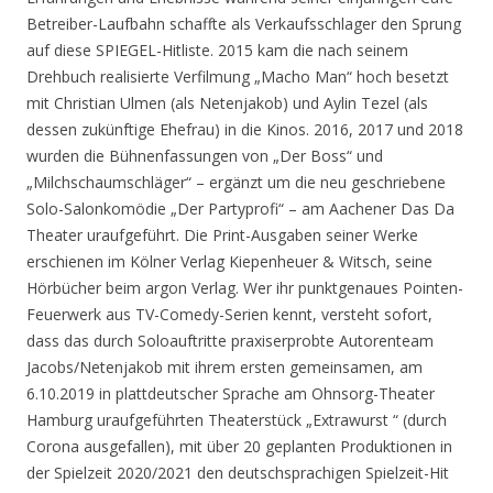
Betreiber-Laufbahn schaffte als Verkaufsschlager den Sprung
auf diese SPIEGEL-Hitliste. 2015 kam die nach seinem
Drehbuch realisierte Verfilmung „Macho Man“ hoch besetzt
mit Christian Ulmen (als Netenjakob) und Aylin Tezel (als
dessen zukünftige Ehefrau) in die Kinos. 2016, 2017 und 2018
wurden die Bühnenfassungen von „Der Boss“ und
„Milchschaumschläger“ – ergänzt um die neu geschriebene
Solo-Salonkomödie „Der Partyprofi“ – am Aachener Das Da
Theater uraufgeführt. Die Print-Ausgaben seiner Werke
erschienen im Kölner Verlag Kiepenheuer & Witsch, seine
Hörbücher beim argon Verlag. Wer ihr punktgenaues Pointen-
Feuerwerk aus TV-Comedy-Serien kennt, versteht sofort,
dass das durch Soloauftritte praxiserprobte Autorenteam
Jacobs/Netenjakob mit ihrem ersten gemeinsamen, am
6.10.2019 in plattdeutscher Sprache am Ohnsorg-Theater
Hamburg uraufgeführten Theaterstück „Extrawurst “ (durch
Corona ausgefallen), mit über 20 geplanten Produktionen in
der Spielzeit 2020/2021 den deutschsprachigen Spielzeit-Hit