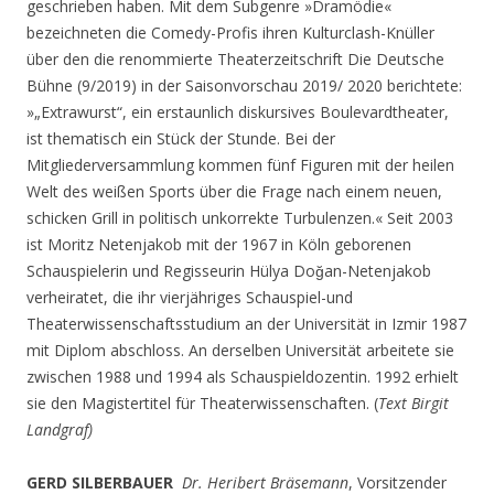
geschrieben haben. Mit dem Subgenre »Dramödie«
bezeichneten die Comedy-Profis ihren Kulturclash-Knüller
über den die renommierte Theaterzeitschrift Die Deutsche
Bühne (9/2019) in der Saisonvorschau 2019/ 2020 berichtete:
»„Extrawurst“, ein erstaunlich diskursives Boulevardtheater,
ist thematisch ein Stück der Stunde. Bei der
Mitgliederversammlung kommen fünf Figuren mit der heilen
Welt des weißen Sports über die Frage nach einem neuen,
schicken Grill in politisch unkorrekte Turbulenzen.« Seit 2003
ist Moritz Netenjakob mit der 1967 in Köln geborenen
Schauspielerin und Regisseurin Hülya Doğan-Netenjakob
verheiratet, die ihr vierjähriges Schauspiel-und
Theaterwissenschaftsstudium an der Universität in Izmir 1987
mit Diplom abschloss. An derselben Universität arbeitete sie
zwischen 1988 und 1994 als Schauspieldozentin. 1992 erhielt
sie den Magistertitel für Theaterwissenschaften. (
Text Birgit
Landgraf)
GERD SILBERBAUER
Dr. Heribert Bräsemann
, Vorsitzender