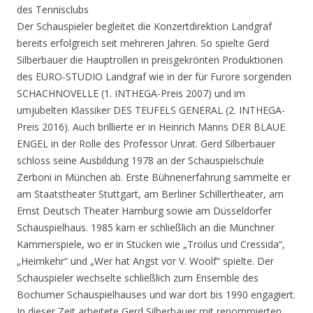
des Tennisclubs
Der Schauspieler begleitet die Konzertdirektion Landgraf
bereits erfolgreich seit mehreren Jahren. So spielte Gerd
Silberbauer die Hauptrollen in preisgekrönten Produktionen
des EURO-STUDIO Landgraf wie in der für Furore sorgenden
SCHACHNOVELLE (1. INTHEGA-Preis 2007) und im
umjubelten Klassiker DES TEUFELS GENERAL (2. INTHEGA-
Preis 2016). Auch brillierte er in Heinrich Manns DER BLAUE
ENGEL in der Rolle des Professor Unrat. Gerd Silberbauer
schloss seine Ausbildung 1978 an der Schauspielschule
Zerboni in München ab. Erste Bühnenerfahrung sammelte er
am Staatstheater Stuttgart, am Berliner Schillertheater, am
Ernst Deutsch Theater Hamburg sowie am Düsseldorfer
Schauspielhaus. 1985 kam er schließlich an die Münchner
Kammerspiele, wo er in Stücken wie „Troilus und Cressida“,
„Heimkehr“ und „Wer hat Angst vor V. Woolf“ spielte. Der
Schauspieler wechselte schließlich zum Ensemble des
Bochumer Schauspielhauses und war dort bis 1990 engagiert.
In dieser Zeit arbeitete Gerd Silberbauer mit renommierten