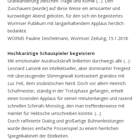
Gratwanderung zwischen Tragik und Komik (…). Den
Zuschauern [wurde] auf diese Weise ein amüsanter und
kurzweiliger Abend geboten, für den sich ein begeistertes
Wormser P
ublikum mit langanhaltendem Applaus herzlich
bedankte.
WORMS Pauline Deichelmann, Wormser Zeitung, 15.1.2018.
Hochkarätige Schauspieler begeistern
Mit emotionaler Ausdruckskraft brillierten durchwegs alle (…):
Leonard Lansink ein intellektueller, aber dominanter Freigeist
mit überzeugender Stimmgewalt kontrastiert grandios mit
Luc Feit, dem snobistischen Nerd. Doch vor allem Heinrich
Schafmeister, ständig in der Trotzphase gefangen, erhielt
einen tosenden Applaus für seinen minutenlangen und rasend
schnellen Schmäh-Monolog, den man treffenderweise mit
Hamlet für Hektische umschreiben könnte. (…)
Durch raffinierte Dialog und großartige Bühnenleistungen
wurde dieses einfache Possenspiel zu einem herrlichen
Spiegelkabinett der Eitelkeiten.