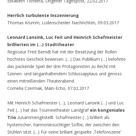
Elisabeth Tondera, Lingener Tagespost, 22.02.2017
Herrlich turbulente Inszenierung
Thomas Krumm, Lüdenscheider Nachrichten, 09.03.2017
Leonard Lansink, Luc Feit und Heinrich Schafmeister
brillierten im (…) Stadttheater
Regisseur Fred Berndt hat mit der Besetzung der Rollen
höchstes Geschick bewiesen. (…) Das Publikum (…) belohnte
das packende Spiel der drei Protagonisten zu Recht mit
Szenen- und langanhaltendem Schlussapplaus und genoss
einen mitreißenden Theaterabend.
Cornelia Czermak, Main-Echo, 07.02.2017
Mit Heinrich Schafmeister (…), Leonard Lansink (…) und Luc
Feit (…) hat das Tourneetheater Landgraf
ein kongeniales
Trio
zusammengestellt. Schafmeister (…) brilliert als
hysterischer, harmoniesüchtiger Softie, der zwischen den
Stühlen sitzt. (…) Für seine brillant gespielte ‚Telefonszene’