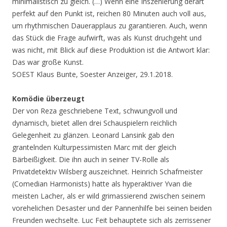
minimalistisch zu gleich. (…) Wenn eine Inszenierung derart
perfekt auf den Punkt ist, reichen 80 Minuten auch voll aus,
um rhythmischen Dauerapplaus zu garantieren. Auch, wenn
das Stück die Frage aufwirft, was als Kunst druchgeht und
was nicht, mit Blick auf diese Produktion ist die Antwort klar:
Das war große Kunst.
SOEST Klaus Bunte, Soester Anzeiger, 29.1.2018.
Komödie überzeugt
Der von Reza geschriebene Text, schwungvoll und
dynamisch, bietet allen drei Schauspielern reichlich
Gelegenheit zu glänzen. Leonard Lansink gab den
grantelnden Kulturpessimisten Marc mit der gleich
Bärbeißigkeit. Die ihn auch in seiner TV-Rolle als
Privatdetektiv Wilsberg auszeichnet. Heinrich Schafmeister
(Comedian Harmonists) hatte als hyperaktiver Yvan die
meisten Lacher, als er wild grimassierend zwischen seinem
vorehelichen Desaster und der Pannenhilfe bei seinen beiden
Freunden wechselte. Luc Feit behauptete sich als zerrissener