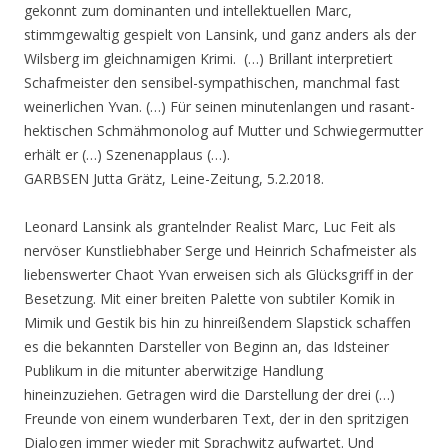
gekonnt zum dominanten und intellektuellen Marc,
stimmgewaltig gespielt von Lansink, und ganz anders als der
Wilsberg im gleichnamigen Krimi. (…) Brillant interpretiert
Schafmeister den sensibel-sympathischen, manchmal fast
weinerlichen Yvan. (…) Für seinen minutenlangen und rasant-
hektischen Schmähmonolog auf Mutter und Schwiegermutter
erhält er (…) Szenenapplaus (…).
GARBSEN Jutta Grätz, Leine-Zeitung, 5.2.2018.
Leonard Lansink als grantelnder Realist Marc, Luc Feit als
nervöser Kunstliebhaber Serge und Heinrich Schafmeister als
liebenswerter Chaot Yvan erweisen sich als Glücksgriff in der
Besetzung. Mit einer breiten Palette von subtiler Komik in
Mimik und Gestik bis hin zu hinreißendem Slapstick schaffen
es die bekannten Darsteller von Beginn an, das Idsteiner
Publikum in die mitunter aberwitzige Handlung
hineinzuziehen. Getragen wird die Darstellung der drei (…)
Freunde von einem wunderbaren Text, der in den spritzigen
Dialogen immer wieder mit Sprachwitz aufwartet. Und