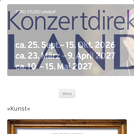
Zum Inhalt springen
Menü
»Kunst«