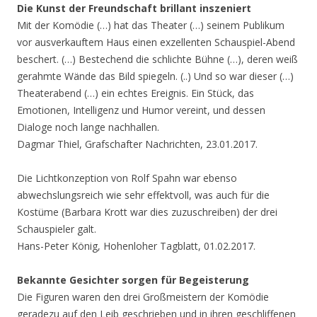
Die Kunst der Freundschaft brillant inszeniert
Mit der Komödie (…) hat das Theater (…) seinem Publikum
vor ausverkauftem Haus einen exzellenten Schauspiel-Abend
beschert. (…) Bestechend die schlichte Bühne (…), deren weiß
gerahmte Wände das Bild spiegeln. (..) Und so war dieser (…)
Theaterabend (…) ein echtes Ereignis. Ein Stück, das
Emotionen, Intelligenz und Humor vereint, und dessen
Dialoge noch lange nachhallen.
Dagmar Thiel, Grafschafter Nachrichten, 23.01.2017.
Die Lichtkonzeption von Rolf Spahn war ebenso
abwechslungsreich wie sehr effektvoll, was auch für die
Kostüme (Barbara Krott war dies zuzuschreiben) der drei
Schauspieler galt.
Hans-Peter König, Hohenloher Tagblatt, 01.02.2017.
Bekannte Gesichter sorgen für Begeisterung
Die Figuren waren den drei Großmeistern der Komödie
geradezu auf den Leib geschrieben und in ihren geschliffenen