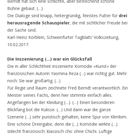
Berndt hat sich eine schlichte, aber bestechend schöne
Bühne gebaut. (…)
Die Dialoge sind knapp, hintergründig, feinstes Futter für
drei
herausragende Schauspieler
, die mit sichtlicher Freude bei
der Sache sind.
Karl-Heinz Körblein, Schweinfurter Tagblatt/ Volkszeitung,
10.02.2017.
Die Inszenierung (…) war ein Glücksfall
Die in aller Schlichtheit inszenierte Komödie »Kunst« der
französischen Autorin Yasmina Reza (…) war richtig gut. Mehr
noch: Sie war großartig. (…)
Für Regie und Raum zeichnete Fred Berndt verantwortlich. Ein
Meister seines Fachs, denn hier stimmte einfach alles.
Angefangen bei der Kleidung (…). (…) Einen besonderen
Blickfang bot die Kulisse. (…) Und dann war die ganze
Szenerie (…) sehr puristisch gehalten, keine Spur von Klimbim.
Eine schöne Dreingabe, denn die (…) Komödie wirkte (…)
stilecht französisch: klassisch chic ohne Chichi. Luftige