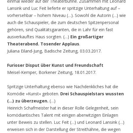
einmal wieder auf der Theaterbühne. Zusammen mit Leonard
Lansink und Luc Feit lieferte er spritzige Unterhaltung auf –
vorhersehbar – hohem Niveau (…). Sowohl die Autorin (…) wie
auch die Schauspieler, die zum deutschen Spitzenpersonal
gehören, sind Qualitätsgaranten, die in Lahr für ein fast
ausverkauftes Haus sorgten. (…)
Ein großartiger
Theaterabend. Tosender Applaus
.
Juliana Eiland-Jung, Badische Zeitung, 03.03.2017.
Furioser Disput über Kunst und Freundschaft
Meisel-Kemper, Borkener Zeitung, 18.01.2017.
Spritzige Unterhaltung ebenso wie Nachdenkliches hat die
Komödie »Kunst« geboten.
Drei Schauspielstars wussten
(…) zu überzeugen.
(…)
Heinrich Schafmeister hat in dieser Rolle Gelegenheit, sein
komödiantisches Talent mit einigen aberwitzigen Einlagen
unter Beweis zu stellen. Luc Feit (…) und Leonard Lansink (…)
erweisen sich in der Darstellung der Streithähne, die wegen