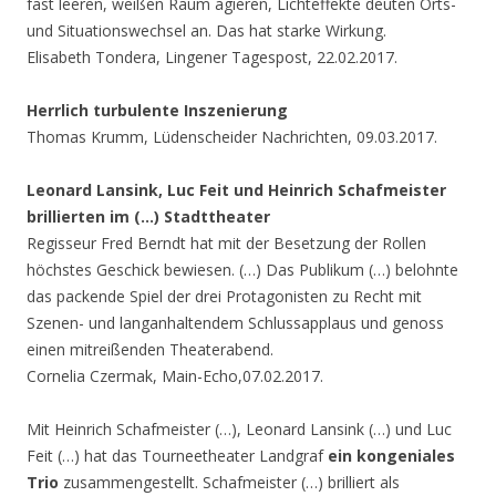
fast leeren, weißen Raum agieren, Lichteffekte deuten Orts-
und Situationswechsel an. Das hat starke Wirkung.
Elisabeth Tondera, Lingener Tagespost, 22.02.2017.
Herrlich turbulente Inszenierung
Thomas Krumm, Lüdenscheider Nachrichten, 09.03.2017.
Leonard Lansink, Luc Feit und Heinrich Schafmeister
brillierten im (…) Stadttheater
Regisseur Fred Berndt hat mit der Besetzung der Rollen
höchstes Geschick bewiesen. (…) Das Publikum (…) belohnte
das packende Spiel der drei Protagonisten zu Recht mit
Szenen- und langanhaltendem Schlussapplaus und genoss
einen mitreißenden Theaterabend.
Cornelia Czermak, Main-Echo,07.02.2017.
Mit Heinrich Schafmeister (…), Leonard Lansink (…) und Luc
Feit (…) hat das Tourneetheater Landgraf
ein kongeniales
Trio
zusammengestellt. Schafmeister (…) brilliert als