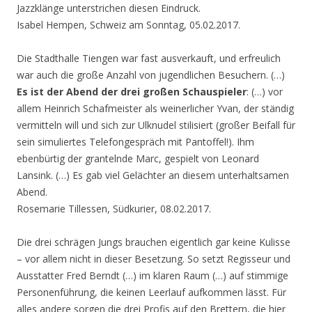
Jazzklänge unterstrichen diesen Eindruck.
Isabel Hempen, Schweiz am Sonntag, 05.02.2017.
Die Stadthalle Tiengen war fast ausverkauft, und erfreulich
war auch die große Anzahl von jugendlichen Besuchern. (…)
Es ist der Abend der drei großen Schauspieler
: (…) vor
allem Heinrich Schafmeister als weinerlicher Yvan, der ständig
vermitteln will und sich zur Ulknudel stilisiert (großer Beifall für
sein simuliertes Telefongespräch mit Pantoffel!). Ihm
ebenbürtig der grantelnde Marc, gespielt von Leonard
Lansink. (…) Es gab viel Gelächter an diesem unterhaltsamen
Abend.
Rosemarie Tillessen, Südkurier, 08.02.2017.
Die drei schrägen Jungs brauchen eigentlich gar keine Kulisse
– vor allem nicht in dieser Besetzung. So setzt Regisseur und
Ausstatter Fred Berndt (…) im klaren Raum (…) auf stimmige
Personenführung, die keinen Leerlauf aufkommen lässt. Für
alles andere sorgen die drei Profis auf den Brettern, die hier