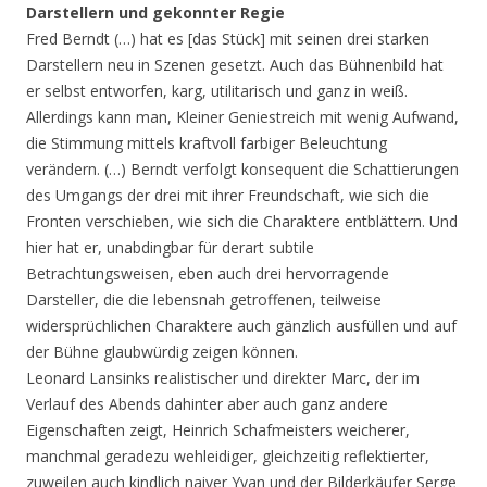
Darstellern und gekonnter Regie
Fred Berndt (…) hat es [das Stück] mit seinen drei starken
Darstellern neu in Szenen gesetzt. Auch das Bühnenbild hat
er selbst entworfen, karg, utilitarisch und ganz in weiß.
Allerdings kann man, Kleiner Geniestreich mit wenig Aufwand,
die Stimmung mittels kraftvoll farbiger Beleuchtung
verändern. (…) Berndt verfolgt konsequent die Schattierungen
des Umgangs der drei mit ihrer Freundschaft, wie sich die
Fronten verschieben, wie sich die Charaktere entblättern. Und
hier hat er, unabdingbar für derart subtile
Betrachtungsweisen, eben auch drei hervorragende
Darsteller, die die lebensnah getroffenen, teilweise
widersprüchlichen Charaktere auch gänzlich ausfüllen und auf
der Bühne glaubwürdig zeigen können.
Leonard Lansinks realistischer und direkter Marc, der im
Verlauf des Abends dahinter aber auch ganz andere
Eigenschaften zeigt, Heinrich Schafmeisters weicherer,
manchmal geradezu wehleidiger, gleichzeitig reflektierter,
zuweilen auch kindlich naiver Yvan und der Bilderkäufer Serge