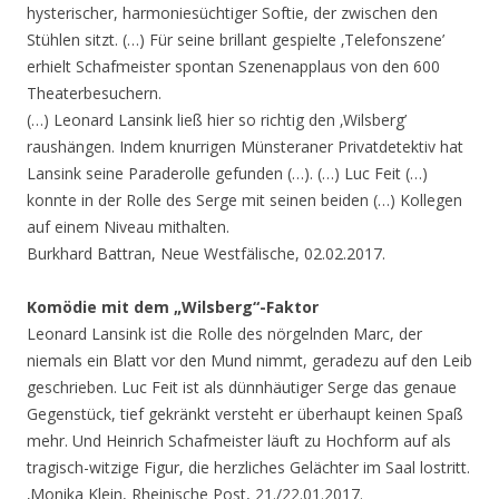
hysterischer, harmoniesüchtiger Softie, der zwischen den
Stühlen sitzt. (…) Für seine brillant gespielte ‚Telefonszene’
erhielt Schafmeister spontan Szenenapplaus von den 600
Theaterbesuchern.
(…) Leonard Lansink ließ hier so richtig den ‚Wilsberg’
raushängen. Indem knurrigen Münsteraner Privatdetektiv hat
Lansink seine Paraderolle gefunden (…). (…) Luc Feit (…)
konnte in der Rolle des Serge mit seinen beiden (…) Kollegen
auf einem Niveau mithalten.
Burkhard Battran, Neue Westfälische, 02.02.2017.
Komödie mit dem „Wilsberg“-Faktor
Leonard Lansink ist die Rolle des nörgelnden Marc, der
niemals ein Blatt vor den Mund nimmt, geradezu auf den Leib
geschrieben. Luc Feit ist als dünnhäutiger Serge das genaue
Gegenstück, tief gekränkt versteht er überhaupt keinen Spaß
mehr. Und Heinrich Schafmeister läuft zu Hochform auf als
tragisch-witzige Figur, die herzliches Gelächter im Saal lostritt.
‚Monika Klein, Rheinische Post, 21./22.01.2017.