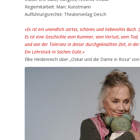
Regiemitarbeit: Marc Kunstmann
Aufführungsrechte: Theaterverlag Desch
»Es ist ein unendlich zartes, schönes und liebevolles Buch. 
Es ist eine Geschichte vom Kummer, vom Verlust, vom Tod
und von der Toleranz in dieser durchgeknallten Zeit, in der
Ein Lehrstück in Sachen Güte.«
Elke Heidenreich über „Oskar und die Dame in Rosa“ vo