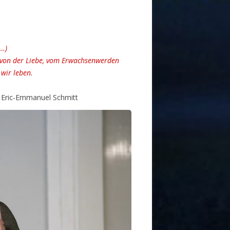
(…)
, von der Liebe, vom Erwachsenwerden
 wir leben.
n Eric-Emmanuel Schmitt