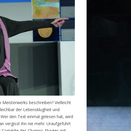
Meisterwerks beschreiben? Vielleicht
gleichbar der Lebensklugheit und
. Wer den Text einmal gelesen hat, wird
an vergisst ihn nie mehr. Uraufgeführt
der Comédie des Champs-Elysées mit