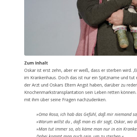
Zum Inhalt
Oskar ist erst zehn, aber er weiß, dass er sterben wird. ‚
im Krankenhaus. Doch das ist nur ein Spitzname und tut n
der Arzt und Oskars Eltern Angst haben, darüber zu red
Knochenmarkstransplantation sein Leben retten können. 
mit ihm über seine Fragen nachzudenken.
»Oma Rosa, ich hab das Gefühl, daß mir niemand sag
»Warum willst du , daß man es dir sagt, Oskar, wo d
»Man tut immer so, als käme man nur in ein Krank
Dabei kommt man auch rein, um zu sterben.«