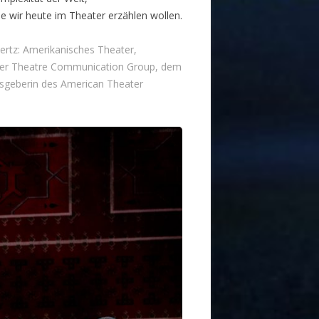
ie wir heute im Theater erzählen wollen.
bertz: Amerikanisches Theater,
d der Theatre Communication Group, dem
sgeberin des American Theater