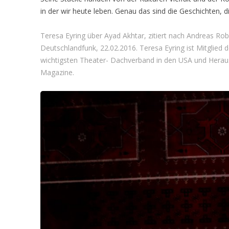
in der wir heute leben. Genau das sind die Geschichten, d
Teresa Eyring über Ayad Akhtar, zitiert nach Andreas Ro
Deutschlandfunk, 22.02.2016. Teresa Eyring ist Mitglie
wichtigsten Theater- Dachverband in den USA und Herau
Magazine.