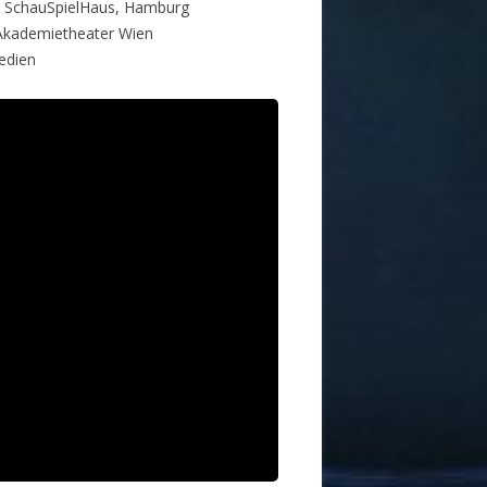
s SchauSpielHaus, Hamburg
, Akademietheater Wien
edien