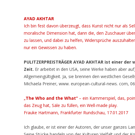
AYAD AKHTAR
Ich bin fest davon überzeugt, dass Kunst nicht nur als S
moralische Dimension hat, dann die, den Zuschauer über
zu lassen, und dabei zu helfen, Widersprüche auszuhalten
nur ein Gewissen zu haben.
PULITZERPREISTRÄGER AYAD AKHTAR ist einer der w
Zeit.
Er arbeitet in den USA, seine Werke haben aber auf
Allgemeingültigkeit. Ja, sie brennen den westlichen Gesel
Michaela Preiner, www. european-cultural-news. com, 06
„
The Who and the What“
– ein Kammerspiel, das, poi
das Zeug hat, Säle zu füllen, ein Well-made play.
Frauke Hartmann, Frankfurter Rundschau, 17.01.2017
Ich glaube, er ist einer der Autoren, der unser ganzes Lan
Seine Stücke handeln von der Kulturen Vielfalt und der K