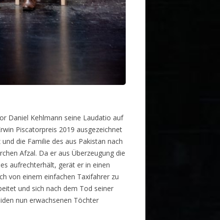
utor Daniel Kehlmann seine Laudatio auf
Erwin Piscatorpreis 2019 ausgezeichnet
 und die Familie des aus Pakistan nach
rchen Afzal. Da er aus Überzeugung die
 aufrechterhält, gerät er in einen
ich von einem einfachen Taxifahrer zu
eitet und sich nach dem Tod seiner
 beiden nun erwachsenen Töchter