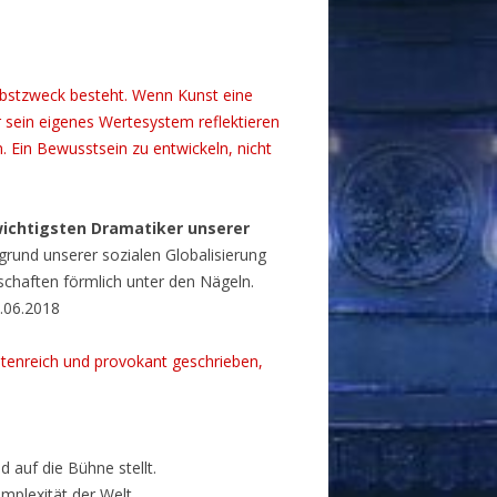
elbstzweck besteht. Wenn Kunst eine
 sein eigenes Wertesystem reflektieren
. Ein Bewusstsein zu entwickeln, nicht
ichtigsten Dramatiker unserer
grund unserer sozialen Globalisierung
lschaften förmlich unter den Nägeln.
.06.2018
ntenreich und provokant geschrieben,
d auf die Bühne stellt.
omplexität der Welt,