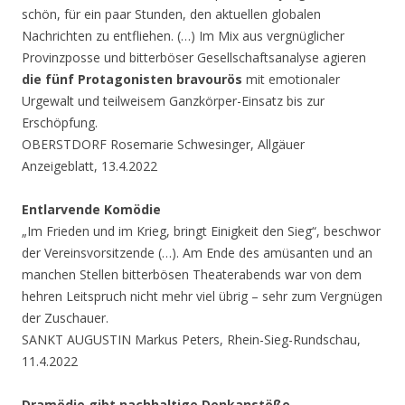
schön, für ein paar Stunden, den aktuellen globalen
Nachrichten zu entfliehen. (…) Im Mix aus vergnüglicher
Provinzposse und bitterböser Gesellschaftsanalyse agieren
die fünf Protagonisten bravourös
mit emotionaler
Urgewalt und teilweisem Ganzkörper-Einsatz bis zur
Erschöpfung.
OBERSTDORF Rosemarie Schwesinger, Allgäuer
Anzeigeblatt, 13.4.2022
Entlarvende Komödie
„Im Frieden und im Krieg, bringt Einigkeit den Sieg“, beschwor
der Vereinsvorsitzende (…). Am Ende des amüsanten und an
manchen Stellen bitterbösen Theaterabends war von dem
hehren Leitspruch nicht mehr viel übrig – sehr zum Vergnügen
der Zuschauer.
SANKT AUGUSTIN Markus Peters, Rhein-Sieg-Rundschau,
11.4.2022
Dramödie gibt nachhaltige Denkanstöße