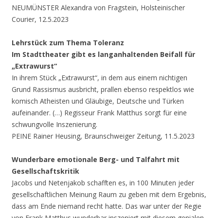
NEUMÜNSTER Alexandra von Fragstein, Holsteinischer
Courier, 12.5.2023
Lehrstück zum Thema Toleranz
Im Stadttheater gibt es langanhaltenden Beifall für
„Extrawurst“
In ihrem Stück „Extrawurst“, in dem aus einem nichtigen
Grund Rassismus ausbricht, prallen ebenso respektlos wie
komisch Atheisten und Gläubige, Deutsche und Türken
aufeinander. (…) Regisseur Frank Matthus sorgt für eine
schwungvolle Inszenierung.
PEINE Rainer Heusing, Braunschweiger Zeitung, 11.5.2023
Wunderbare emotionale Berg- und Talfahrt mit
Gesellschaftskritik
Jacobs und Netenjakob schafften es, in 100 Minuten jeder
gesellschaftlichen Meinung Raum zu geben mit dem Ergebnis,
dass am Ende niemand recht hatte. Das war unter der Regie
von Frank Matthus wunderbar inszeniert mit diesem genialen