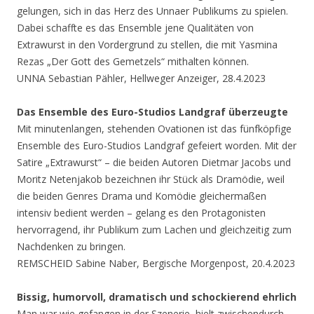
gelungen, sich in das Herz des Unnaer Publikums zu spielen.
Dabei schaffte es das Ensemble jene Qualitäten von
Extrawurst in den Vordergrund zu stellen, die mit Yasmina
Rezas „Der Gott des Gemetzels“ mithalten können.
UNNA Sebastian Pähler, Hellweger Anzeiger, 28.4.2023
Das Ensemble des Euro-Studios Landgraf überzeugte
Mit minutenlangen, stehenden Ovationen ist das fünfköpfige
Ensemble des Euro-Studios Landgraf gefeiert worden. Mit der
Satire „Extrawurst“ – die beiden Autoren Dietmar Jacobs und
Moritz Netenjakob bezeichnen ihr Stück als Dramödie, weil
die beiden Genres Drama und Komödie gleichermaßen
intensiv bedient werden – gelang es den Protagonisten
hervorragend, ihr Publikum zum Lachen und gleichzeitig zum
Nachdenken zu bringen.
REMSCHEID Sabine Naber, Bergische Morgenpost, 20.4.2023
Bissig, humorvoll, dramatisch und schockierend ehrlich
Man war wie gefangen in der Szenerie, hielt zwischendurch