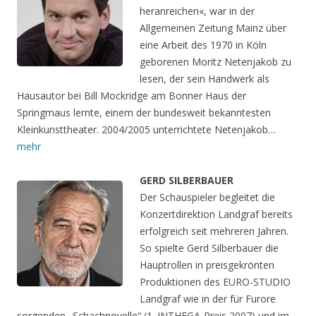
heranreichen«, war in der
Allgemeinen Zeitung Mainz über
eine Arbeit des 1970 in Köln
geborenen Moritz Netenjakob zu
lesen, der sein Handwerk als
Hausautor bei Bill Mockridge am Bonner Haus der
Springmaus lernte, einem der bundesweit bekanntesten
Kleinkunsttheater. 2004/2005 unterrichtete Netenjakob…
mehr
GERD SILBERBAUER
Der Schauspieler begleitet die
Konzertdirektion Landgraf bereits
erfolgreich seit mehreren Jahren.
So spielte Gerd Silberbauer die
Hauptrollen in preisgekrönten
Produktionen des EURO-STUDIO
Landgraf wie in der für Furore
sorgenden „Schachnovelle“ (1. INTHEGA-Preis 2007) und im