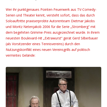
Wer ihr punktgenaues Pointen-Feuerwerk aus TV-Comedy-
Serien und Theater kennt, versteht sofort, dass das durch
Soloauftritte praxiserprobte Autorenteam Dietmar Jakobs
und Moritz Netenjakob 2006 für die Serie „Stromberg“ mit
dem begehrten Grimme-Preis ausgezeichnet wurde. In ihrem
neuesten Boulevard-Hit „Extrawurst“ gerät Gerd Silberbauer
(als Vorsitzender eines Tennisvereins) durch den
Nutzungskonflikt eines neuen Vereinsgrills auf politisch
vermintes Gelände: