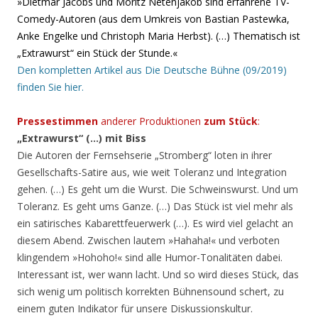
»Dietmar Jacobs und Moritz Netenjakob sind erfahrene TV-
Comedy-Autoren (aus dem Umkreis von Bastian Pastewka,
Anke Engelke und Christoph Maria Herbst). (…) Thematisch ist
„Extrawurst“ ein Stück der Stunde.«
Den kompletten Artikel aus Die Deutsche Bühne (09/2019)
finden Sie hier.
Pressestimmen
anderer Produktionen
zum Stück
:
„Extrawurst“ (…) mit Biss
Die Autoren der Fernsehserie „Stromberg“ loten in ihrer
Gesellschafts-Satire aus, wie weit Toleranz und Integration
gehen. (…) Es geht um die Wurst. Die Schweinswurst. Und um
Toleranz. Es geht ums Ganze. (…) Das Stück ist viel mehr als
ein satirisches Kabarettfeuerwerk (…). Es wird viel gelacht an
diesem Abend. Zwischen lautem »Hahaha!« und verboten
klingendem »Hohoho!« sind alle Humor-Tonalitäten dabei.
Interessant ist, wer wann lacht. Und so wird dieses Stück, das
sich wenig um politisch korrekten Bühnensound schert, zu
einem guten Indikator für unsere Diskussionskultur.