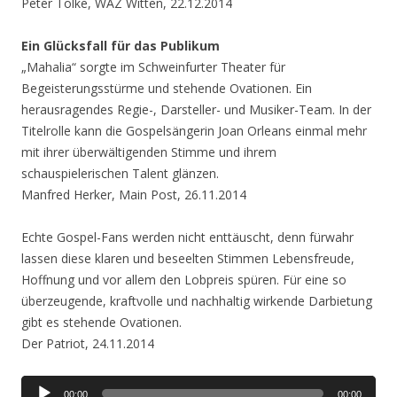
Peter Tölke, WAZ Witten, 22.12.2014
Ein Glücksfall für das Publikum
„Mahalia“ sorgte im Schweinfurter Theater für
Begeisterungsstürme und stehende Ovationen. Ein
herausragendes Regie-, Darsteller- und Musiker-Team. In der
Titelrolle kann die Gospelsängerin Joan Orleans einmal mehr
mit ihrer überwältigenden Stimme und ihrem
schauspielerischen Talent glänzen.
Manfred Herker, Main Post, 26.11.2014
Echte Gospel-Fans werden nicht enttäuscht, denn fürwahr
lassen diese klaren und beseelten Stimmen Lebensfreude,
Hoffnung und vor allem den Lobpreis spüren. Für eine so
überzeugende, kraftvolle und nachhaltig wirkende Darbietung
gibt es stehende Ovationen.
Der Patriot, 24.11.2014
Audio-
00:00
00:00