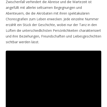
Zwischenfall verhindert die Abreise und die Wartezeit ist
angefüllt mit allerlei seltsamen Begegnungen und
Abenteuern, die die Akrobaten mit ihren spektakulären
Choreografien zum Leben erwecken. Jede einzelne Nummer
erzählt ein Stück der Geschichte, wobei nur der Tanz in den
Lüften die unterschiedlichsten Persönlichkeiten charakterisiert
und ihre Beziehungen, Freundschaften und Liebesgeschichten
sichtbar werden lässt.