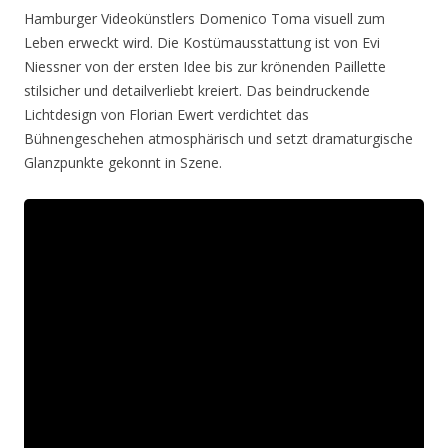
Hamburger Videokünstlers Domenico Toma visuell zum
Leben erweckt wird. Die Kostümausstattung ist von Evi
Niessner von der ersten Idee bis zur krönenden Paillette
stilsicher und detailverliebt kreiert. Das beindruckende
Lichtdesign von Florian Ewert verdichtet das
Bühnengeschehen atmosphärisch und setzt dramaturgische
Glanzpunkte gekonnt in Szene.