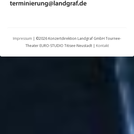
Impressum
| ©2026 Konzertdirektion Landgraf GmbH Tournee-
Theater EURO-STUDIO Titisee-Neustadt |
Kontakt