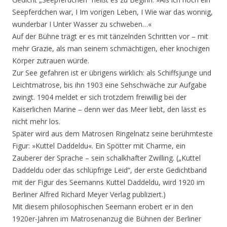
Seepferdchen war, I Im vorigen Leben, I Wie war das wonnig,
wunderbar I Unter Wasser zu schweben…«
Auf der Bühne trägt er es mit tänzelnden Schritten vor – mit
mehr Grazie, als man seinem schmächtigen, eher knochigen
Körper zutrauen würde.
Zur See gefahren ist er übrigens wirklich: als Schiffsjunge und
Leichtmatrose, bis ihn 1903 eine Sehschwäche zur Aufgabe
zwingt. 1904 meldet er sich trotzdem freiwillig bei der
Kaiserlichen Marine – denn wer das Meer liebt, den lässt es
nicht mehr los.
Später wird aus dem Matrosen Ringelnatz seine berühmteste
Figur: »Kuttel Daddeldu«. Ein Spötter mit Charme, ein
Zauberer der Sprache – sein schalkhafter Zwilling. („Kuttel
Daddeldu oder das schlüpfrige Leid“, der erste Gedichtband
mit der Figur des Seemanns Kuttel Daddeldu, wird 1920 im
Berliner Alfred Richard Meyer Verlag publiziert.)
Mit diesem philosophischen Seemann erobert er in den
1920er-Jahren im Matrosenanzug die Bühnen der Berliner