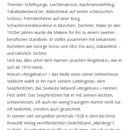
Themen: Schiffsjunge, Leichtmatrose, Kaufmannslehrling,
Tabakladenbesitzer, Bibliothekar auf einem schlesischen
Schloss, Fremdenführer auf einer Burg,
Schaufensterdekorateur in München, Zeichner, Maler (in den
1920er Jahren wurde die Malerei für ihn zu einem zweiten
beruflichen Standbein. Er stellte zusammen mit bekannten
Künstlern wie George Grosz und Otto Dix aus), Kabarettist –
und natürlich: Dichter.
Und das alles unter dem Namen »Joachim Ringelnatz«, wie er
sich ab 1919 nennt.
Warum »Ringelnatz«? – das bleibt eines seiner Geheimnisse.
Vielleicht wählt er ihn nach seinem Lieblingstier, dem
Seepferdchen, das Seeleute liebevoll »Ringelnass « nennen.
Fest steht: Das Seepferdchen hat er mit seinem leichten,
schwerelosen, oft auch ein wenig traurigem Humor nicht nur
oft bedichtet, sondern auch gezeichnet.
In seinem zart verspielten (erstmals 1928 in dem bei Ernst
Rowohlt Verlag veröffentlichten Gedichtband „Allerdings“)
Gedicht „Seepferdchen“ heißt es zu Beginn: »Als ich noch ein