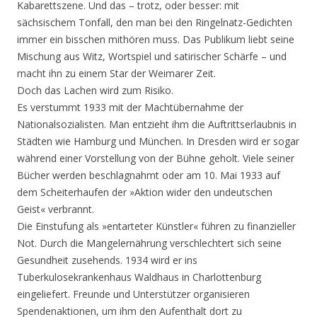
Kabarettszene. Und das – trotz, oder besser: mit
sächsischem Tonfall, den man bei den Ringelnatz-Gedichten
immer ein bisschen mithören muss. Das Publikum liebt seine
Mischung aus Witz, Wortspiel und satirischer Schärfe – und
macht ihn zu einem Star der Weimarer Zeit.
Doch das Lachen wird zum Risiko.
Es verstummt 1933 mit der Machtübernahme der
Nationalsozialisten. Man entzieht ihm die Auftrittserlaubnis in
Städten wie Hamburg und München. In Dresden wird er sogar
während einer Vorstellung von der Bühne geholt. Viele seiner
Bücher werden beschlagnahmt oder am 10. Mai 1933 auf
dem Scheiterhaufen der »Aktion wider den undeutschen
Geist« verbrannt.
Die Einstufung als »entarteter Künstler« führen zu finanzieller
Not. Durch die Mangelernährung verschlechtert sich seine
Gesundheit zusehends. 1934 wird er ins
Tuberkulosekrankenhaus Waldhaus in Charlottenburg
eingeliefert. Freunde und Unterstützer organisieren
Spendenaktionen, um ihm den Aufenthalt dort zu