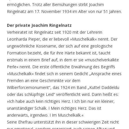
ermöglichen. Trotz aller Bemühungen stirbt Joachim
Ringelnatz am 17. November 1934 im Alter von nur 51 Jahren.
Der private Joachim Ringelnatz
Verheiratet ist Ringelnatz seit 1920 mit der Lehrerin
Leonharda Pieper, die er liebevoll »Muschelkalk« nennt. Der
ungewöhnliche Kosename, der sich auf eine geologische
Formation bezieht, die für ihre Härte bekannt ist, taucht
erstmals in einem Brief auf, in dem er sie »muschelverkalkte
Perle« nennt. Die erste öffentliche Erwähnung des Begriffs
»Muschelkalk« findet sich in seinem Gedicht „Ansprache eines
Fremden an eine Geschminkte vor dem
Wilberforcemonument“, das 1924 im Band „Kuttel Daddeldu
oder das schlüpfrige Leid“ veröffentlicht wird. Darin heißt es:
»Ich habe auch kein richtiges Herz. I Ich bin nur ein kleiner,
unanständiger Schalk. I Mein richtiges Herz. Das ist
anderwärts, irgendwo. I Im Muschelkalk.«
Seine Ehefrau unterstützt ihn in dieser schwierigen Zeit nicht
nur emotional, sondern organisiert auch seinen Alltag und