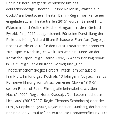
Berlin für herausragende Verdienste um das
deutschsprachige Theater. Für ihre Rollen in „Warten auf
Godot“ am Deutschen Theater Berlin (Regie: Ivan Panteleev,
eingeladen zum Theatertreffen 2015) wurden Samuel Finzi
(Wladimir) und Wolfram Koch (Estragon) mit dem Gertrud-
Eysoldt-Ring 2015 ausgezeichnet. Für seine Darstellung der
Rolle des König Richard III am Schauspiel Frankfurt (Regie: Jan
Bosse) wurde er 2018 für den Faust-Theaterpreis nominiert.
2021 spielte Koch in „Ich wollt‘, Ich wär‘ ein Huhn!“ an der
Komische Oper (Regie: Barrie Kosky & Adam Benzwi) sowie
in „ÖL“ (Regie: Jan-Christoph Gockel) und „Der
Theatermacher“ (Regie: Herbert Fritsch) am Schauspiel
Frankfurt. Im Kino gab Koch als 13-Jähriger in Voytech Jasnys
Romanverfilmung von „Ansichten eines Clowns“ (1975)
seinen Einstand. Seine Filmografie beinhaltet u. a. „Über
Nacht” (2002, Regie: Horst Krassa), „Der Letzte macht das
Licht aus” (2006/2007, Regie: Clemens Schönborn) oder der
Film „Autopiloten” (2007, Regie: Bastian Günther), der bei der
Berlinale 2007 uraufgeführt wurde, die Romanverfilmung „Die