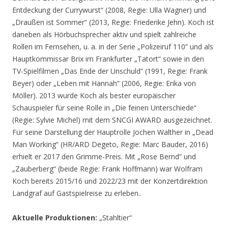
Entdeckung der Currywurst“ (2008, Regie: Ulla Wagner) und
„Draußen ist Sommer“ (2013, Regie: Friederike Jehn). Koch ist
daneben als Hörbuchsprecher aktiv und spielt zahlreiche
Rollen im Fernsehen, u. a. in der Serie „Polizeiruf 110” und als
Hauptkommissar Brix im Frankfurter „Tatort“ sowie in den
TV-Spielfilmen „Das Ende der Unschuld” (1991, Regie: Frank
Beyer) oder „Leben mit Hannah” (2006, Regie: Erika von
Möller). 2013 wurde Koch als bester europäischer
Schauspieler für seine Rolle in „Die feinen Unterschiede“
(Regie: Sylvie Michel) mit dem SNCGI AWARD ausgezeichnet.
Für seine Darstellung der Hauptrolle Jochen Walther in „Dead
Man Working“ (HR/ARD Degeto, Regie: Marc Bauder, 2016)
erhielt er 2017 den Grimme-Preis. Mit „Rose Bernd” und
„Zauberberg“ (beide Regie: Frank Hoffmann) war Wolfram
Koch bereits 2015/16 und 2022/23 mit der Konzertdirektion
Landgraf auf Gastspielreise zu erleben..
Aktuelle Produktionen:
„Stahltier“