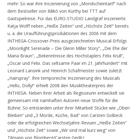
mehr: So war ihre Inszenierung von „Mondscheintarif“ nach
dem Bestseller von Ildikó von Kürthy bei TTT auf
Gastspielreise. Für das EURO-STUDIO Landgraf inszenierte
Katja Wolff neben „Heiße Zeiten“ und „Höchste Zeit!“ bereits
u. a. die Uraufführungsproduktionen des 2006 mit dem
INTHEGA-Crossover-Preis ausgezeichneten Musical-Erfolgs
„Moonlight Serenade – Die Glenn Miller Story“, „Die Ehe der
Maria Braun“, „Bekenntnisse des Hochstaplers Felix Krull“,
„Oscar und Felix. Das seltsame Paar im 21. Jahrhundert“ mit
Leonard Lansink und Heinrich Schafmeister sowie zuletzt
„Hairspray“. Ihre temporeiche Inszenierung des Musicals
„Hello, Dolly!“ erhielt 2008 den Musiktheaterpreis der
INTHEGA. Neben ihrer Arbeit als Regisseurin entwickelt sie
gemeinsam mit namhaften Autoren neue Stoffe für die
Bühne: So entstanden unter ihrer Mitarbeit Stücke wie „Oben
Bleiben“ und „3 Morde, Küche, Bad“ von Carsten Golbeck
oder die erfolgreichen Wechseljahre-Revuen „Heiße Zeiten“
und „Höchste Zeit“ sowie „Wir sind mal kurz weg“ von
Tilmann von Blomberg/Carsten Gerlitz.