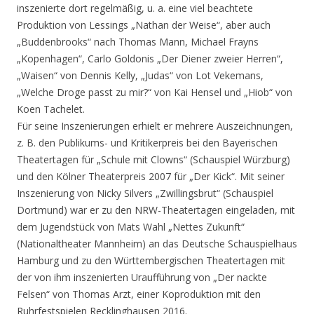
inszenierte dort regelmäßig, u. a. eine viel beachtete
Produktion von Lessings „Nathan der Weise“, aber auch
„Buddenbrooks“ nach Thomas Mann, Michael Frayns
„Kopenhagen“, Carlo Goldonis „Der Diener zweier Herren“,
„Waisen“ von Dennis Kelly, „Judas“ von Lot Vekemans,
„Welche Droge passt zu mir?“ von Kai Hensel und „Hiob“ von
Koen Tachelet.
Für seine Inszenierungen erhielt er mehrere Auszeichnungen,
z. B. den Publikums- und Kritikerpreis bei den Bayerischen
Theatertagen für „Schule mit Clowns“ (Schauspiel Würzburg)
und den Kölner Theaterpreis 2007 für „Der Kick“. Mit seiner
Inszenierung von Nicky Silvers „Zwillingsbrut“ (Schauspiel
Dortmund) war er zu den NRW-Theatertagen eingeladen, mit
dem Jugendstück von Mats Wahl „Nettes Zukunft“
(Nationaltheater Mannheim) an das Deutsche Schauspielhaus
Hamburg und zu den Württembergischen Theatertagen mit
der von ihm inszenierten Uraufführung von „Der nackte
Felsen“ von Thomas Arzt, einer Koproduktion mit den
Ruhrfestspielen Recklinghausen 2016.