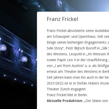
Franz Frickel
Franz Frickel absolvierte seine Ausbild
am Schauspiel- und Opernhaus. Seit sei
Einige seiner bisherigen Engagements: di
Side Story“, Piotr Illijtsch Boroff in „
des Westens, Leopold in „Im Weissen Rö
sowie Papst Leo X in der Uraufführung 
von „I am from Austria“ u. a. als Wolf
erneut am Theater des Westens in Berli
Seit Jahren kann man ihn auch in der 
2021/2022 ist er in Stefan Hubers Insz
Theater Zürich engagiert.
Franz Frickel lebt in Berlin.
Aktuelle Produktion:
„Der Mann von