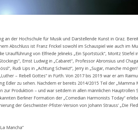
ung an der Hochschule für Musik und Darstellende Kunst in Graz. Bere
nem Abschluss ist Franz Frickel sowohl im Schauspiel wie auch im Mu
e Uraufführung von Elfriede Jelineks „Ein Sportstück“, Moritz Stiefel i
Silk Stockings“, Ernst Ludwig in „Cabaret“, Professor Abronsius und Cha
ssl“, Rudi Lips in „Achtung Schwiiz!“, Jerry in „Sugar, manche mögen’
„Luther – Rebell Gottes“ in Fürth. Von 2017 bis 2019 war er am Raimu
gang Edler zu sehen. Nachdem er bereits 2014/2015 Teil der „Mamma M
n zur Produktion – und war seitdem in allen männlichen Hauptrollen S
bekannten Berliner Formation der „Comedian Harmonists Today“ erleb
enierung der Geschwister-Pfister-Version von Johann Strauss‘ „Die Fl
 La Mancha“