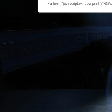
<a href=“javascript:window.print()“>&#