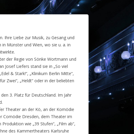
n. Ihre Liebe zur Musik, zu Gesang und
in Münster und Wien, wo sie u. a. in
twirkte.
“ unter der Regie von Sönke Wortmann und
n Josef Liefers stand sie in „So viel
Edel & Stark!“, „Klinikum Berlin Mitte“,
ür Zwei“, „Heldt“ oder in der beliebten
en 3. Platz für Deutschland. Im Jahr
d.
rfer Theater an der Kö, an der Komödie
er Comödie Dresden, dem Theater im
Produktion wie „39 Stufen“, „Film ab“,
 Bühne des Kammertheaters Karlsruhe