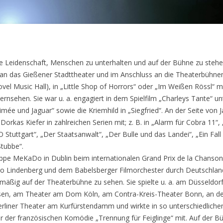
ie Leidenschaft, Menschen zu unterhalten und auf der Bühne zu stehe
an das Gießener Stadttheater und im Anschluss an die Theaterbühnen 
vel Music Hall), in „Little Shop of Horrors“ oder „Im Weißen Rössl“ mi
 Fernsehen. Sie war u. a. engagiert in dem Spielfilm „Charleys Tante
imée und Jaguar“ sowie die Kriemhild in „Siegfried“. An der Seite von Ja
rkas Kiefer in zahlreichen Serien mit; z. B. in „Alarm für Cobra 11“, „
uttgart“, „Der Staatsanwalt“, „Der Bulle und das Landei“, „Ein Fall f
Stubbe“.
ppe MeKaDo in Dublin beim internationalen Grand Prix de la Chanson d
Udo Lindenberg und dem Babelsberger Filmorchester durch Deutschlan
elmäßig auf der Theaterbühne zu sehen. Sie spielte u. a. am Düsseldo
sen, am Theater am Dom Köln, am Contra-Kreis-Theater Bonn, an d
iner Theater am Kurfürstendamm und wirkte in so unterschiedlichen 
der der französischen Komödie „Trennung für Feiglinge“ mit. Auf der