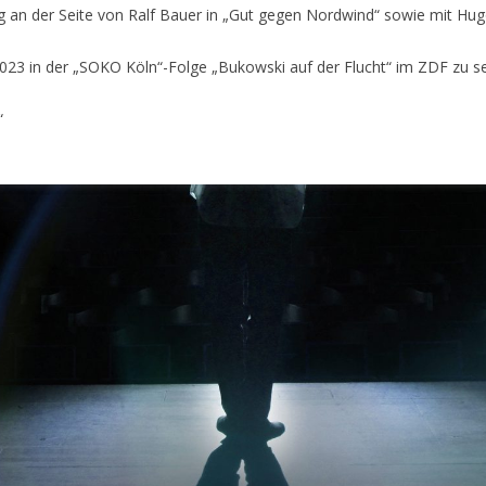
eg an der Seite von Ralf Bauer in „Gut gegen Nordwind“ sowie mit Hu
023 in der „SOKO Köln“-Folge „Bukowski auf der Flucht“ im ZDF zu s
“