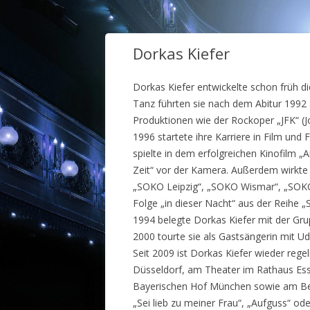
Dorkas Kiefer
Dorkas Kiefer entwickelte schon früh d
Tanz führten sie nach dem Abitur 1992 
Produktionen wie der Rockoper „JFK“ (Jo
1996 startete ihre Karriere in Film und
spielte in dem erfolgreichen Kinofilm „A
Zeit“ vor der Kamera. Außerdem wirkte Do
„SOKO Leipzig“, „SOKO Wismar“, „SOKO St
Folge „in dieser Nacht“ aus der Reihe „
1994 belegte Dorkas Kiefer mit der Gru
2000 tourte sie als Gastsängerin mit 
Seit 2009 ist Dorkas Kiefer wieder reg
Düsseldorf, am Theater im Rathaus Es
Bayerischen Hof München sowie am Berl
„Sei lieb zu meiner Frau“, „Aufguss“ o